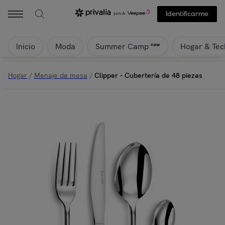
Identificarme
Inicio
Moda
Hogar & Tec
new
Summer Camp
Hogar
/
Menaje de mesa
/
Clipper - Cubertería de 48 piezas