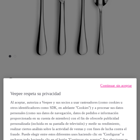
Couzon
Continuar sin aceptar
Clipper - Cubertería de 48 piezas
Veepee respeta su privacidad
Modelo:
Clipper - Cubertería de 48 piezas
Al aceptar, autoriza a Veepee y sus socios a usar rastreadores (como cookies u
otros identificadores como SDK, en adelante "Cookies") y a procesar sus datos
personales (como sus datos de navegación, datos de pedidos e información
340
,
€
90
proporcionada en su cuenta de miembro) con el fin de ofrecerle publicidad
personalizada (incluida en su pantalla de televisión) y medir su rendimiento,
realizar ciertos análisis sobre la actividad de ventas y con fines de lucha contra el
568
,
€
20
fraude. Puede elegir entre estos diferentes usos haciendo clic en "Configurar" o
rechazar todo haciendo clic en el botón "Continuar sin aceptar". Sus elecciones se