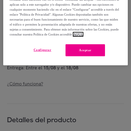
-
40
%
aplican solo a este navegador y/o dispositivo. Puede cambiar sus opciones en
cualquier momento haciendo clic en el enlace “Configurar” accesible a través del
Vendido por
Amefa Couzon
enlace "Política de Privacidad". Algunas Cookies depositadas también son
necesarias para el buen funcionamiento de nuestro servicio, como las que miden
el tráfico o permiten la presentación adaptada de nuestras ofertas, y no están
sujetas a consentimiento. Para obtener más información sobre las Cookies, puede
consultar nuestra Política de Cookies accesible
AQUÍ.
Entrega
Configurar
Aceptar
Entrega desde
8,98 €
Entrega: Entre el
15/08
y el
18/08
¿Cómo funciona?
Detalles del producto