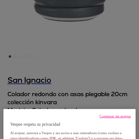
San Ignacio
Colador redondo con asas plegable 20cm
colección kinvara
Modelo:
Colador redondo con asas
Continuar sin aceptar
plegable 20cm colección kinvara
Veepee respeta su privacidad
6
,
€
90
Al aceptar, autoriza a Veepee y sus socios a usar rastreadores (como cookies u
otros identificadores como SDK, en adelante "Cookies") y a procesar sus datos