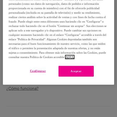
personales (como sus datos de navegación, datos de pedidos e información
16
,
€
proporcionada en su cuenta de miembro) con el fin de ofrecerle publicidad
99
personalizada (incluida en su pantalla de televisión) y medir su rendimiento,
-
59
%
realizar ciertos análisis sobre la actividad de ventas y con fines de lucha contra el
fraude. Puede elegir entre estos diferentes usos haciendo clic en "Configurar" o
Vendido por
Diempi
rechazar todo haciendo clic en el botón "Continuar sin aceptar". Sus elecciones se
aplican solo a este navegador y/o dispositivo. Puede cambiar sus opciones en
cualquier momento haciendo clic en el enlace “Configurar” accesible a través del
enlace "Política de Privacidad". Algunas Cookies depositadas también son
necesarias para el buen funcionamiento de nuestro servicio, como las que miden
el tráfico o permiten la presentación adaptada de nuestras ofertas, y no están
Entrega
sujetas a consentimiento. Para obtener más información sobre las Cookies, puede
consultar nuestra Política de Cookies accesible
AQUÍ.
Entrega desde
5,95 €
Configurar
Aceptar
Entrega: Entre el
15/08
y el
18/08
¿Cómo funciona?