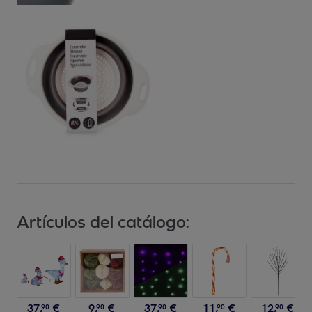
Artículos del catálogo:
37
,
€
9
,
€
37
,
€
11
,
€
12
,
€
90
90
90
90
90