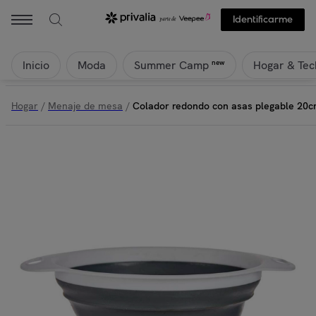
Identificarme
Inicio
Moda
Hogar & Tec
new
Summer Camp
Hogar
/
Menaje de mesa
/
Colador redondo con asas plegable 20c