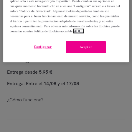
aplican solo a este navegador y/o dispositivo. Puede cambiar sus opciones en
cualquier momento haciendo clic en el enlace “Configurar” accesible a través del
8
,
€
99
enlace "Política de Privacidad". Algunas Cookies depositadas también son
-
55
%
necesarias para el buen funcionamiento de nuestro servicio, como las que miden
el tráfico o permiten la presentación adaptada de nuestras ofertas, y no están
sujetas a consentimiento. Para obtener más información sobre las Cookies, puede
Vendido por
Diempi
consultar nuestra Política de Cookies accesible
AQUÍ.
Configurar
Aceptar
Entrega
Entrega desde
5,95 €
Entrega: Entre el
14/08
y el
17/08
¿Cómo funciona?