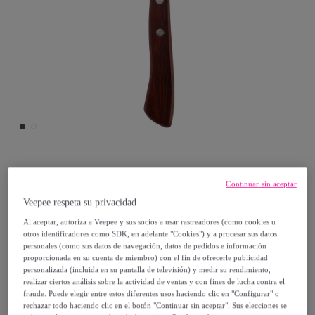
San Ignacio
Continuar sin aceptar
Veepee respeta su privacidad
Cuchillo chuletero 10cm acero inoxidable
Al aceptar, autoriza a Veepee y sus socios a usar rastreadores (como cookies u
pakka san ignacio
otros identificadores como SDK, en adelante "Cookies") y a procesar sus datos
Modelo:
Cuchillo chuletero 10cm acero
personales (como sus datos de navegación, datos de pedidos e información
proporcionada en su cuenta de miembro) con el fin de ofrecerle publicidad
inoxidable pakka san ignacio
personalizada (incluida en su pantalla de televisión) y medir su rendimiento,
realizar ciertos análisis sobre la actividad de ventas y con fines de lucha contra el
fraude. Puede elegir entre estos diferentes usos haciendo clic en "Configurar" o
3
,
€
99
rechazar todo haciendo clic en el botón "Continuar sin aceptar". Sus elecciones se