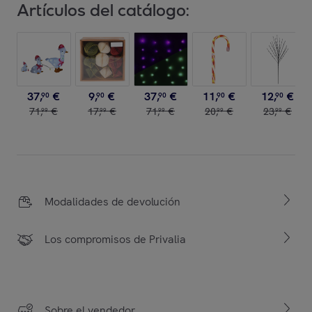
Artículos del catálogo:
37
,
€
9
,
€
37
,
€
11
,
€
12
,
€
90
90
90
90
90
71
,
€
17
,
€
71
,
€
20
,
€
23
,
€
99
99
99
99
99
Modalidades de devolución
Los compromisos de Privalia
Sobre el vendedor