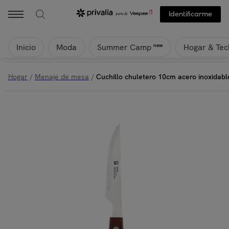
Identificarme
Inicio
Moda
Hogar & Tec
new
Summer Camp
Hogar
/
Menaje de mesa
/
Cuchillo chuletero 10cm acero inoxidabl