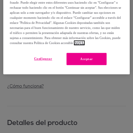
-
40
%
fraude. Puede elegir entre estos diferentes usos haciendo clic en "Configurar" o
rechazar todo haciendo clic en el botón "Continuar sin aceptar". Sus elecciones se
Vendido por
Amefa Couzon
aplican solo a este navegador y/o dispositivo. Puede cambiar sus opciones en
cualquier momento haciendo clic en el enlace “Configurar” accesible a través del
enlace "Política de Privacidad". Algunas Cookies depositadas también son
necesarias para el buen funcionamiento de nuestro servicio, como las que miden
el tráfico o permiten la presentación adaptada de nuestras ofertas, y no están
sujetas a consentimiento. Para obtener más información sobre las Cookies, puede
Entrega
consultar nuestra Política de Cookies accesible
AQUÍ.
Entrega desde
8,98 €
Configurar
Aceptar
Entrega: Entre el
13/08
y el
16/08
¿Cómo funciona?
Detalles del producto