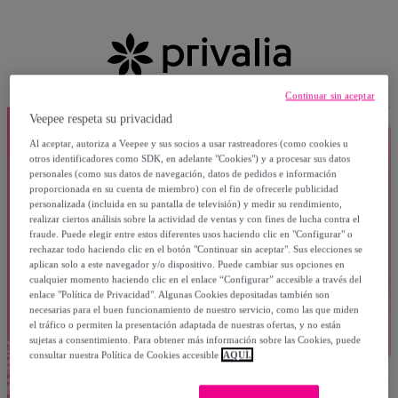
Continuar sin aceptar
Veepee respeta su privacidad
Al aceptar, autoriza a Veepee y sus socios a usar rastreadores (como cookies u
otros identificadores como SDK, en adelante "Cookies") y a procesar sus datos
personales (como sus datos de navegación, datos de pedidos e información
proporcionada en su cuenta de miembro) con el fin de ofrecerle publicidad
personalizada (incluida en su pantalla de televisión) y medir su rendimiento,
realizar ciertos análisis sobre la actividad de ventas y con fines de lucha contra el
fraude. Puede elegir entre estos diferentes usos haciendo clic en "Configurar" o
rechazar todo haciendo clic en el botón "Continuar sin aceptar". Sus elecciones se
aplican solo a este navegador y/o dispositivo. Puede cambiar sus opciones en
cualquier momento haciendo clic en el enlace “Configurar” accesible a través del
enlace "Política de Privacidad". Algunas Cookies depositadas también son
necesarias para el buen funcionamiento de nuestro servicio, como las que miden
el tráfico o permiten la presentación adaptada de nuestras ofertas, y no están
sujetas a consentimiento. Para obtener más información sobre las Cookies, puede
consultar nuestra Política de Cookies accesible
AQUÍ.