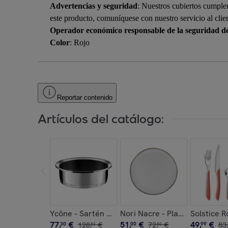
Advertencias y seguridad
: Nuestros cubiertos cumple
este producto, comuníquese con nuestro servicio al clie
Operador económico responsable de la seguridad d
Color
: Rojo
Reportar contenido
Artículos del catálogo:
Ycône - Sartén honda de 24 cm con revestimien
Nori Nacre - Plato de postre 
Solstice R
77
,
€
51
,
€
49
,
€
30
128
,
€
00
72
,
€
99
83
,
80
80