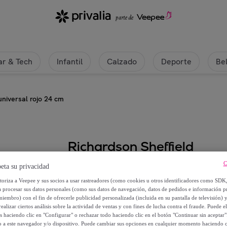
r & Tech
Infantil
Calzado
Deporte
Be
 universal rojo 24 cm
Richardson Sheffield
C
eta su privacidad
Gripi - Tijera universal rojo 24 cm
utoriza a Veepee y sus socios a usar rastreadores (como cookies u otros identificadores como SDK
a procesar sus datos personales (como sus datos de navegación, datos de pedidos e información 
8
,
€
10
miembro) con el fin de ofrecerle publicidad personalizada (incluida en su pantalla de televisión) 
ealizar ciertos análisis sobre la actividad de ventas y con fines de lucha contra el fraude. Puede el
os haciendo clic en "Configurar" o rechazar todo haciendo clic en el botón "Continuar sin aceptar"
10
,
€
10
lo a este navegador y/o dispositivo. Puede cambiar sus opciones en cualquier momento haciendo cl