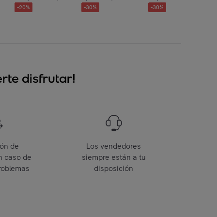
-
20
%
-
30
%
-
30
%
te disfrutar!
ión de
Los vendedores
n caso de
siempre están a tu
roblemas
disposición