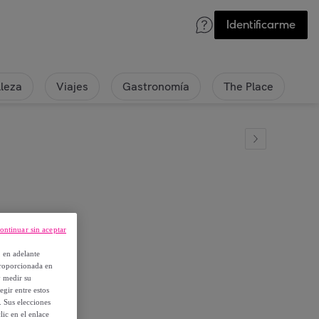
Identificarme
lleza
Viajes
Gastronomía
The Place
ontinuar sin aceptar
, en adelante
proporcionada en
y medir su
egir entre estos
. Sus elecciones
ic en el enlace