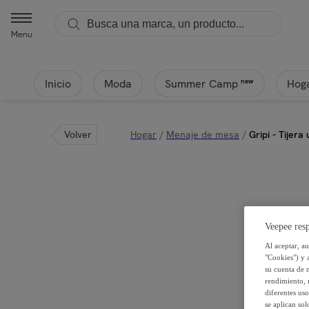
Menu
Inicio
Moda
Hoga
new
Summer Camp
Volver
Hogar
/
Menaje de mesa
/
Gripi - Tijera
Veepee resp
Al aceptar, a
"Cookies") y 
su cuenta de 
rendimiento, r
diferentes us
se aplican so