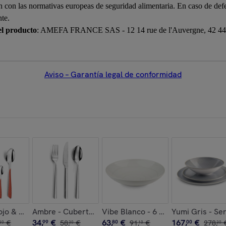
n con las normativas europeas de seguridad alimentaria. En caso de defe
nte.
el producto
: AMEFA FRANCE SAS - 12 14 rue de l'Auvergne, 42 440 
Aviso – Garantía legal de conformidad
to cerámico
20 cm (Jugo de 6)
ojo & Blanco - Cubertería de 24 piezas
Ambre - Cubertería de 18 piezas para entrada, queso
Vibe Blanco - 6 plato gourmet
Yumi Gris - Ser
34
,
€
63
,
€
167
,
€
€
99
58
,
€
80
91
,
€
00
278
,
30
30
10
30