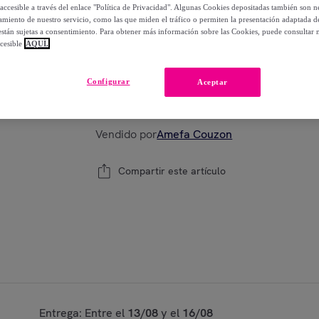
-
19
%
accesible a través del enlace "Política de Privacidad". Algunas Cookies depositadas también son ne
miento de nuestro servicio, como las que miden el tráfico o permiten la presentación adaptada d
 están sujetas a consentimiento. Para obtener más información sobre las Cookies, puede consultar n
cesible
AQUÍ.
Modelo:
Gripi - Tijera universal rojo 24 cm
Configurar
Aceptar
1
Añadir a la cesta
Vendido por
Amefa Couzon
Compartir este artículo
Entrega: Entre el
13/08
y el
16/08