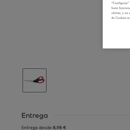
“Configurar” 
buen funciona
ofertas, y no
de Cookies ac
Entrega
Entrega desde
8,98 €