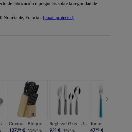
cto de fabricación o preguntas sobre la seguridad de
Noirétable, Francia -
[email protected]
, postre
vicio de vajilla de 18 piezas
Cucina - Bloque de 15 piezas
Reglisse Gris - Juego de cubiertos de 
Tonus Azul Turques
107
,
€
9
,
€
47
,
€
€
40
134
,
€
99
14
,
€
99
68
,
€
30
30
60