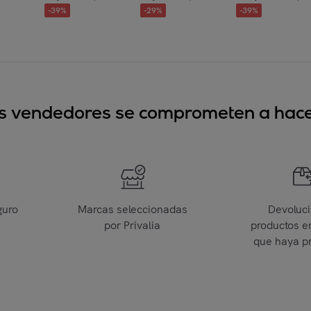
-
39
%
-
29
%
-
39
%
sus vendedores se comprometen a hacer
guro
Marcas seleccionadas
Devoluc
por Privalia
productos e
que haya p