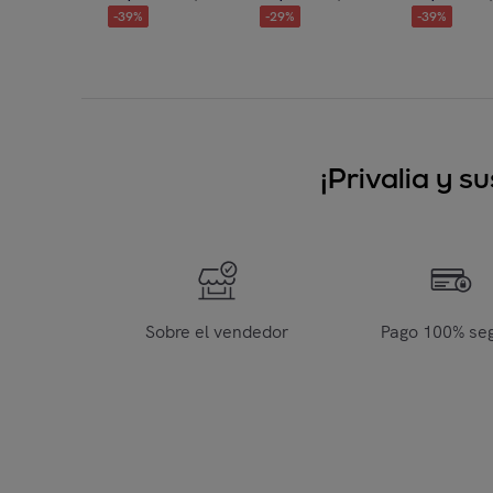
-
39
%
-
29
%
-
39
%
¡Privalia y 
Sobre el vendedor
Pago 100% se