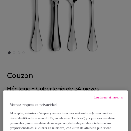
Couzon
Héritage - Cubertería de 24 piezas
Modelo:
Héritage - Cubertería de 24 piezas
Continuar sin aceptar
Veepee respeta su privacidad
200
,
€
80
Al aceptar, autoriza a Veepee y sus socios a usar rastreadores (como cookies u
otros identificadores como SDK, en adelante "Cookies") y a procesar sus datos
personales (como sus datos de navegación, datos de pedidos e información
334
,
€
60
proporcionada en su cuenta de miembro) con el fin de ofrecerle publicidad