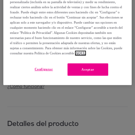
-
39
%
personalizada (incluida en su pantalla de televisión) y medir su rendimiento,
realizar ciertos análisis sobre la actividad de ventas y con fines de lucha contra el
Vendido por
Amefa Couzon
fraude. Puede elegir entre estos diferentes usos haciendo clic en "Configurar" o
rechazar todo haciendo clic en el botón "Continuar sin aceptar". Sus elecciones se
aplican solo a este navegador y/o dispositivo. Puede cambiar sus opciones en
cualquier momento haciendo clic en el enlace “Configurar” accesible a través del
enlace "Política de Privacidad". Algunas Cookies depositadas también son
necesarias para el buen funcionamiento de nuestro servicio, como las que miden
Entrega
el tráfico o permiten la presentación adaptada de nuestras ofertas, y no están
sujetas a consentimiento. Para obtener más información sobre las Cookies, puede
consultar nuestra Política de Cookies accesible
AQUÍ.
Entrega desde
8,98 €
Entrega: Entre el
12/08
y el
15/08
Configurar
Aceptar
¿Cómo funciona?
Detalles del producto