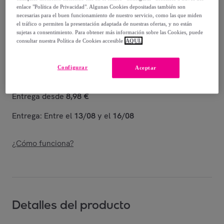
-
20
%
enlace "Política de Privacidad". Algunas Cookies depositadas también son
necesarias para el buen funcionamiento de nuestro servicio, como las que miden
Vendido por
Amefa Couzon
el tráfico o permiten la presentación adaptada de nuestras ofertas, y no están
sujetas a consentimiento. Para obtener más información sobre las Cookies, puede
consultar nuestra Política de Cookies accesible
AQUÍ.
Configurar
Aceptar
Entrega
Entrega desde
8,98 €
Entrega: Entre el
13/08
y el
16/08
¿Cómo funciona?
Detalles del producto