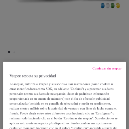
Continuar sin aceptar
Sabatier
Veepee respeta su privacidad
Al aceptar, autoriza a Veepee y sus socios a usar rastreadores (como cookies u
Pro Flex - Espátula 25 cm
otros identificadores como SDK, en adelante "Cookies") y a procesar sus datos
Modelo:
Pro Flex - Espátula 25 cm
personales (como sus datos de navegación, datos de pedidos e información
proporcionada en su cuenta de miembro) con el fin de ofrecerle publicidad
personalizada (incluida en su pantalla de televisión) y medir su rendimiento,
9
,
€
80
realizar ciertos análisis sobre la actividad de ventas y con fines de lucha contra el
fraude. Puede elegir entre estos diferentes usos haciendo clic en "Configurar" o
rechazar todo haciendo clic en el botón "Continuar sin aceptar". Sus elecciones se
12
,
€
aplican solo a este navegador y/o dispositivo. Puede cambiar sus opciones en
30
cualquier momento haciendo clic en el enlace “Configurar” accesible a través del