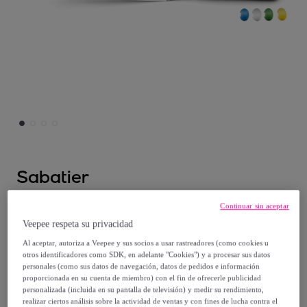
Sabatier
Pro Flex - Espátula curvada 25 cm
Continuar sin aceptar
Modelo:
Pro Flex - Espátula curvada 25 cm
Veepee respeta su privacidad
Al aceptar, autoriza a Veepee y sus socios a usar rastreadores (como cookies u
otros identificadores como SDK, en adelante "Cookies") y a procesar sus datos
10
,
€
40
personales (como sus datos de navegación, datos de pedidos e información
proporcionada en su cuenta de miembro) con el fin de ofrecerle publicidad
personalizada (incluida en su pantalla de televisión) y medir su rendimiento,
13
,
€
00
realizar ciertos análisis sobre la actividad de ventas y con fines de lucha contra el