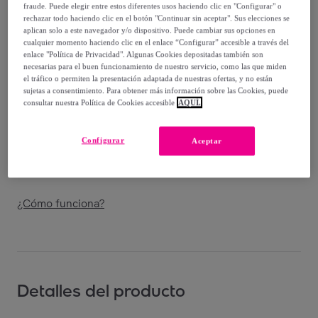
-
20
%
fraude. Puede elegir entre estos diferentes usos haciendo clic en "Configurar" o
rechazar todo haciendo clic en el botón "Continuar sin aceptar". Sus elecciones se
Vendido por
Amefa Couzon
aplican solo a este navegador y/o dispositivo. Puede cambiar sus opciones en
cualquier momento haciendo clic en el enlace “Configurar” accesible a través del
enlace "Política de Privacidad". Algunas Cookies depositadas también son
necesarias para el buen funcionamiento de nuestro servicio, como las que miden
el tráfico o permiten la presentación adaptada de nuestras ofertas, y no están
sujetas a consentimiento. Para obtener más información sobre las Cookies, puede
Entrega
consultar nuestra Política de Cookies accesible
AQUÍ.
Entrega desde
8,98 €
Configurar
Aceptar
Entrega: Entre el
16/08
y el
19/08
¿Cómo funciona?
Detalles del producto