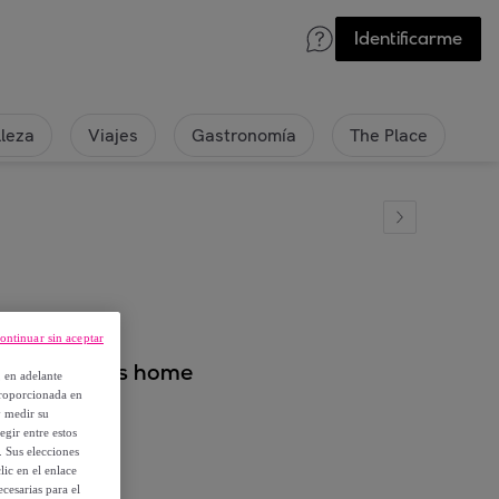
Identificarme
lleza
Viajes
Gastronomía
The Place
ontinuar sin aceptar
35cl scalpers home
, en adelante
proporcionada en
y medir su
egir entre estos
. Sus elecciones
ic en el enlace
cesarias para el