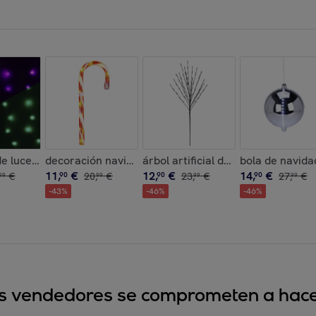
 led blancas y temporizador
bol de navidad en papel panal de abeja color blanco, verde y 
e luces de cortina con 240 luces led rgb con control remoto d
decoración navideña bastón de caramelo con luces le
árbol artificial de 110cm con 80 l
bola de navidad
11
,
€
12
,
€
14
,
€
€
90
20
,
€
90
23
,
€
90
27
,
€
99
99
99
99
-
43
%
-
46
%
-
46
%
sus vendedores se comprometen a hacer