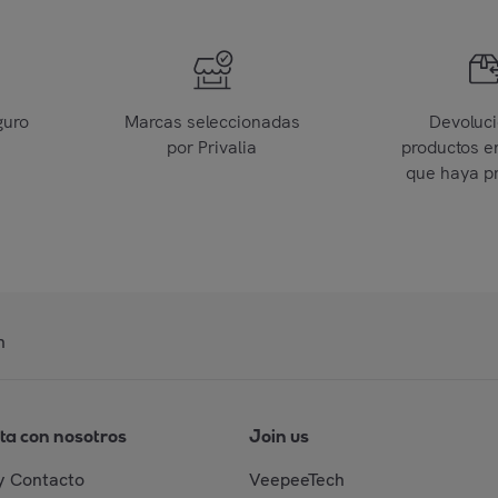
guro
Marcas seleccionadas
Devoluc
por Privalia
productos e
que haya p
n
ta con nosotros
Join us
y Contacto
VeepeeTech