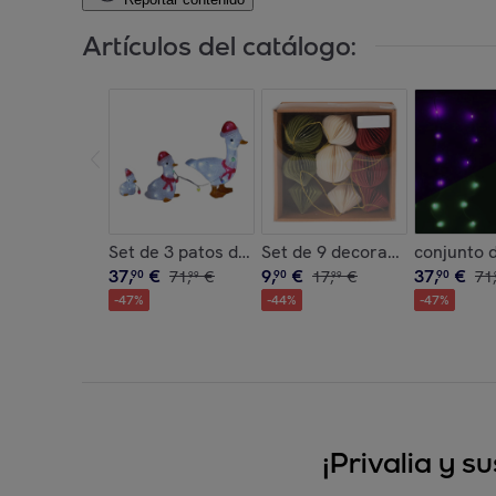
Artículos del catálogo:
Set de 3 patos decorativos navideños con luces
Set de 9 decoraciones para ár
conjunto d
37
,
€
9
,
€
37
,
€
90
71
,
€
90
17
,
€
90
71
,
99
99
-
47
%
-
44
%
-
47
%
¡Privalia y 