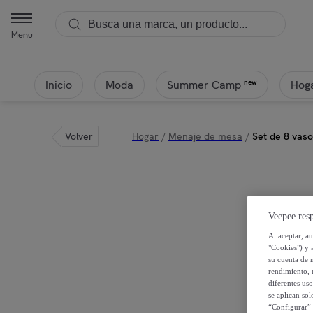
Menu
Inicio
Moda
Hoga
new
Summer Camp
Volver
Hogar
/
Menaje de mesa
/
Set de 8 vas
Veepee resp
Al aceptar, a
"Cookies") y 
su cuenta de 
rendimiento, r
diferentes us
se aplican so
“Configurar” 