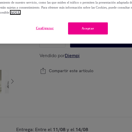
-
52
%
miento de nuestro servicio, como las que miden el tráfico o permiten la presentación adaptada d
 están sujetas a consentimiento. Para obtener más información sobre las Cookies, puede consultar n
cesible
AQUÍ.
Modelo:
Set de 8 vasos de agua calavera 35
Configurar
Aceptar
1
Añadir a la cesta
Vendido por
Diempi
Compartir este artículo
Entrega: Entre el
11/08
y el
14/08