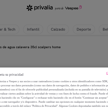
r & Tech
Infantil
Calzado
Deporte
Be
os de agua calavera 35cl scalpers home
Scalpers
C
eta su privacidad
Set de 8 vasos de agua calavera 
utoriza a Veepee y sus socios a usar rastreadores (como cookies u otros identificadores como SDK
a procesar sus datos personales (como sus datos de navegación, datos de pedidos e información 
miembro) con el fin de ofrecerle publicidad personalizada (incluida en su pantalla de televisión) 
32
,
€
99
ealizar ciertos análisis sobre la actividad de ventas y con fines de lucha contra el fraude. Puede el
os haciendo clic en "Configurar" o rechazar todo haciendo clic en el botón "Continuar sin aceptar"
lo a este navegador y/o dispositivo. Puede cambiar sus opciones en cualquier momento haciendo cl
69
,
€
99
accesible a través del enlace "Política de Privacidad". Algunas Cookies depositadas también son ne