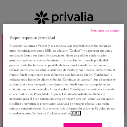
Continuar sin aceptar
Veepee respeta su privacidad
Al aceptar, autoriza a Veepee y sus socios a usar rastreadores (como cookies u
otros identificadores como SDK, en adelante "Cookies") y a procesar sus datos
personales (como sus datos de navegación, datos de pedidos e información
proporcionada en su cuenta de miembro) con el fin de ofrecerle publicidad
personalizada (incluida en su pantalla de televisión) y medir su rendimiento,
realizar ciertos análisis sobre la actividad de ventas y con fines de lucha contra el
fraude. Puede elegir entre estos diferentes usos haciendo clic en "Configurar" o
rechazar todo haciendo clic en el botón "Continuar sin aceptar". Sus elecciones se
aplican solo a este navegador y/o dispositivo. Puede cambiar sus opciones en
cualquier momento haciendo clic en el enlace “Configurar” accesible a través del
enlace "Política de Privacidad". Algunas Cookies depositadas también son
necesarias para el buen funcionamiento de nuestro servicio, como las que miden
el tráfico o permiten la presentación adaptada de nuestras ofertas, y no están
sujetas a consentimiento. Para obtener más información sobre las Cookies, puede
consultar nuestra Política de Cookies accesible
AQUÍ.