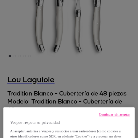
Lou Laguiole
Tradition Blanco - Cubertería de 48 piezas
Modelo:
Tradition Blanco - Cubertería de
48 piezas
Continuar sin aceptar
Veepee respeta su privacidad
79
,
€
99
Al aceptar, autoriza a Veepee y sus socios a usar rastreadores (como cookies u
otros identificadores como SDK, en adelante "Cookies") y a procesar sus datos