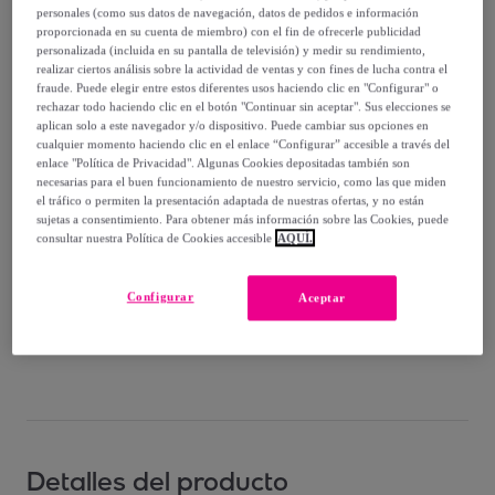
114
,
€
30
personales (como sus datos de navegación, datos de pedidos e información
-
30
%
proporcionada en su cuenta de miembro) con el fin de ofrecerle publicidad
personalizada (incluida en su pantalla de televisión) y medir su rendimiento,
realizar ciertos análisis sobre la actividad de ventas y con fines de lucha contra el
Vendido por
Amefa Couzon
fraude. Puede elegir entre estos diferentes usos haciendo clic en "Configurar" o
rechazar todo haciendo clic en el botón "Continuar sin aceptar". Sus elecciones se
aplican solo a este navegador y/o dispositivo. Puede cambiar sus opciones en
cualquier momento haciendo clic en el enlace “Configurar” accesible a través del
enlace "Política de Privacidad". Algunas Cookies depositadas también son
necesarias para el buen funcionamiento de nuestro servicio, como las que miden
Entrega
el tráfico o permiten la presentación adaptada de nuestras ofertas, y no están
sujetas a consentimiento. Para obtener más información sobre las Cookies, puede
Entrega desde
8,98 €
consultar nuestra Política de Cookies accesible
AQUÍ.
Entrega: Entre el
14/08
y el
17/08
Configurar
Aceptar
¿Cómo funciona?
Detalles del producto