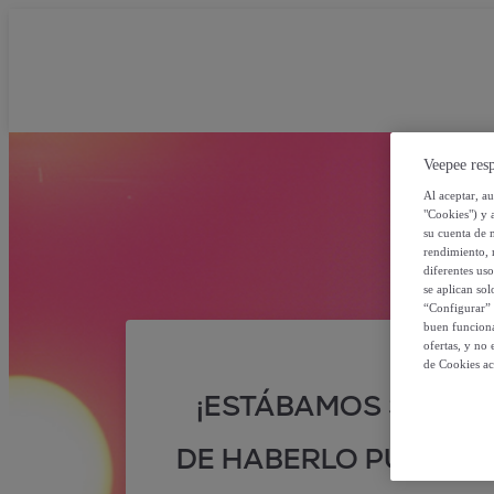
Veepee resp
Al aceptar, a
"Cookies") y 
su cuenta de 
rendimiento, r
diferentes us
se aplican so
“Configurar” 
buen funciona
ofertas, y no
de Cookies ac
¡ESTÁBAMOS SEGUR
DE HABERLO PUESTO