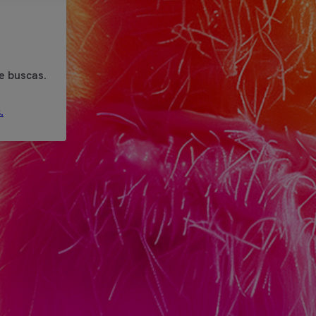
e buscas.
.