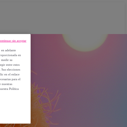
ontinuar sin aceptar
, en adelante
proporcionada en
y medir su
egir entre estos
. Sus elecciones
ic en el enlace
cesarias para el
e nuestras
uestra Política