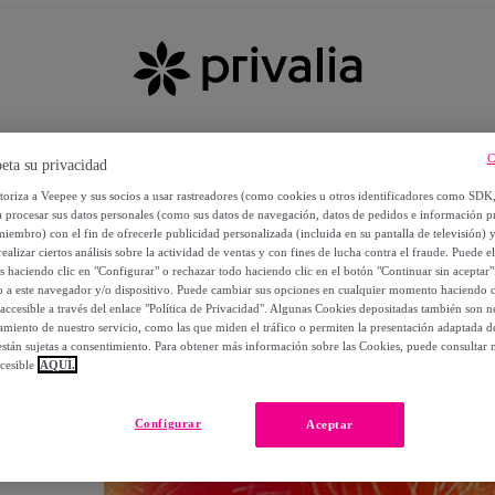
C
eta su privacidad
utoriza a Veepee y sus socios a usar rastreadores (como cookies u otros identificadores como SDK
a procesar sus datos personales (como sus datos de navegación, datos de pedidos e información 
miembro) con el fin de ofrecerle publicidad personalizada (incluida en su pantalla de televisión) 
ealizar ciertos análisis sobre la actividad de ventas y con fines de lucha contra el fraude. Puede el
os haciendo clic en "Configurar" o rechazar todo haciendo clic en el botón "Continuar sin aceptar"
lo a este navegador y/o dispositivo. Puede cambiar sus opciones en cualquier momento haciendo cl
accesible a través del enlace "Política de Privacidad". Algunas Cookies depositadas también son ne
miento de nuestro servicio, como las que miden el tráfico o permiten la presentación adaptada d
 están sujetas a consentimiento. Para obtener más información sobre las Cookies, puede consultar n
cesible
AQUÍ.
OS
Configurar
Aceptar
 POR