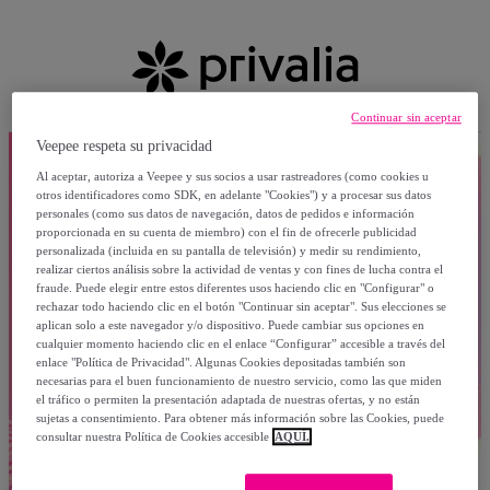
Continuar sin aceptar
Veepee respeta su privacidad
Al aceptar, autoriza a Veepee y sus socios a usar rastreadores (como cookies u
otros identificadores como SDK, en adelante "Cookies") y a procesar sus datos
personales (como sus datos de navegación, datos de pedidos e información
proporcionada en su cuenta de miembro) con el fin de ofrecerle publicidad
personalizada (incluida en su pantalla de televisión) y medir su rendimiento,
realizar ciertos análisis sobre la actividad de ventas y con fines de lucha contra el
fraude. Puede elegir entre estos diferentes usos haciendo clic en "Configurar" o
rechazar todo haciendo clic en el botón "Continuar sin aceptar". Sus elecciones se
aplican solo a este navegador y/o dispositivo. Puede cambiar sus opciones en
cualquier momento haciendo clic en el enlace “Configurar” accesible a través del
enlace "Política de Privacidad". Algunas Cookies depositadas también son
necesarias para el buen funcionamiento de nuestro servicio, como las que miden
el tráfico o permiten la presentación adaptada de nuestras ofertas, y no están
sujetas a consentimiento. Para obtener más información sobre las Cookies, puede
consultar nuestra Política de Cookies accesible
AQUÍ.