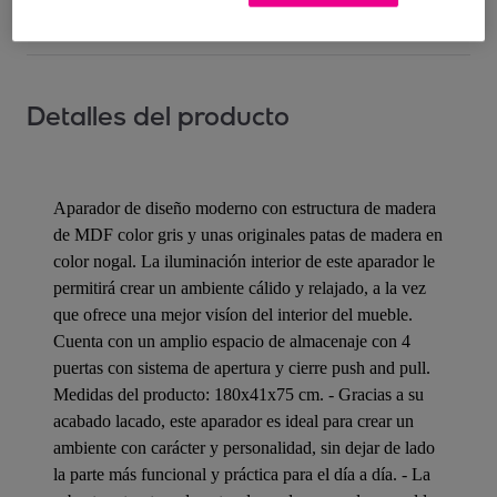
Detalles del producto
Aparador de diseño moderno con estructura de madera
de MDF color gris y unas originales patas de madera en
color nogal. La iluminación interior de este aparador le
permitirá crear un ambiente cálido y relajado, a la vez
que ofrece una mejor visíon del interior del mueble.
Cuenta con un amplio espacio de almacenaje con 4
puertas con sistema de apertura y cierre push and pull.
Medidas del producto: 180x41x75 cm. - Gracias a su
acabado lacado, este aparador es ideal para crear un
ambiente con carácter y personalidad, sin dejar de lado
la parte más funcional y práctica para el día a día. - La