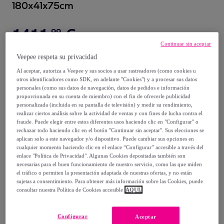
180x41x75cm
1411
,
€
99
Continuar sin aceptar
2567
,
€
00
Veepee respeta su privacidad
-
44
%
Al aceptar, autoriza a Veepee y sus socios a usar rastreadores (como cookies u
otros identificadores como SDK, en adelante "Cookies") y a procesar sus datos
Vendido por
Angel Cerda
personales (como sus datos de navegación, datos de pedidos e información
proporcionada en su cuenta de miembro) con el fin de ofrecerle publicidad
personalizada (incluida en su pantalla de televisión) y medir su rendimiento,
realizar ciertos análisis sobre la actividad de ventas y con fines de lucha contra el
fraude. Puede elegir entre estos diferentes usos haciendo clic en "Configurar" o
rechazar todo haciendo clic en el botón "Continuar sin aceptar". Sus elecciones se
Entrega
aplican solo a este navegador y/o dispositivo. Puede cambiar sus opciones en
cualquier momento haciendo clic en el enlace “Configurar” accesible a través del
enlace "Política de Privacidad". Algunas Cookies depositadas también son
Envío gratis
necesarias para el buen funcionamiento de nuestro servicio, como las que miden
el tráfico o permiten la presentación adaptada de nuestras ofertas, y no están
sujetas a consentimiento. Para obtener más información sobre las Cookies, puede
Entrega: Entre el
13/08
y el
16/08
consultar nuestra Política de Cookies accesible
AQUÍ.
¿Cómo funciona?
Configurar
Aceptar