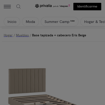
Identificarme
Inicio
Moda
Hogar & Tec
new
Summer Camp
Hogar
/
Muebles
/
Base tapizada + cabecero Eris Beige