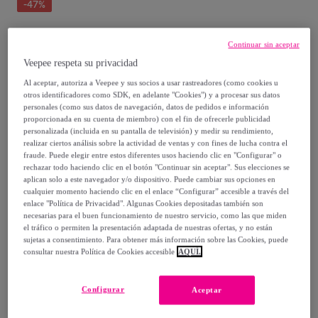
-
47
%
Posible recogida de tu antiguo producto
ver condiciones
,
Continuar sin aceptar
Veepee respeta su privacidad
Vendido por
VS Venta-Stock
Al aceptar, autoriza a Veepee y sus socios a usar rastreadores (como cookies u
otros identificadores como SDK, en adelante "Cookies") y a procesar sus datos
personales (como sus datos de navegación, datos de pedidos e información
proporcionada en su cuenta de miembro) con el fin de ofrecerle publicidad
personalizada (incluida en su pantalla de televisión) y medir su rendimiento,
realizar ciertos análisis sobre la actividad de ventas y con fines de lucha contra el
Entrega
fraude. Puede elegir entre estos diferentes usos haciendo clic en "Configurar" o
rechazar todo haciendo clic en el botón "Continuar sin aceptar". Sus elecciones se
aplican solo a este navegador y/o dispositivo. Puede cambiar sus opciones en
Envío gratis
cualquier momento haciendo clic en el enlace “Configurar” accesible a través del
enlace "Política de Privacidad". Algunas Cookies depositadas también son
necesarias para el buen funcionamiento de nuestro servicio, como las que miden
Entrega: Entre el
14/08
y el
17/08
el tráfico o permiten la presentación adaptada de nuestras ofertas, y no están
sujetas a consentimiento. Para obtener más información sobre las Cookies, puede
consultar nuestra Política de Cookies accesible
AQUÍ.
¿Cómo funciona?
Configurar
Aceptar