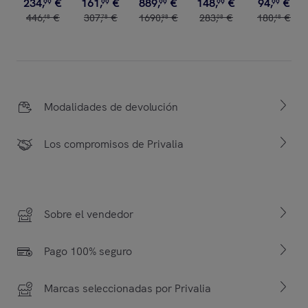
234
,
€
161
,
€
889
,
€
148
,
€
94
,
€
99
99
99
99
99
446
,
€
307
,
€
1690
,
€
283
,
€
180
,
€
48
78
98
08
48
Modalidades de devolución
Los compromisos de Privalia
Sobre el vendedor
Pago 100% seguro
Marcas seleccionadas por Privalia