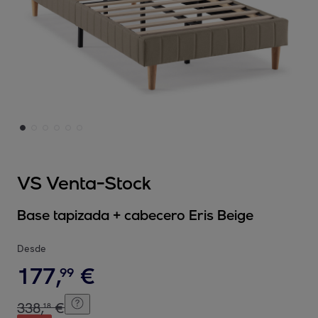
VS Venta-Stock
Base tapizada + cabecero Eris Beige
Desde
177
,
€
99
338
,
€
18