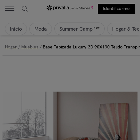
Eccox - Base Tapizada Luxury 3D 90X190 Tejido Transpirable y Antide
Identificarme
Inicio
Moda
Hogar & Tec
new
Summer Camp
Hogar
/
Muebles
/
Base Tapizada Luxury 3D 90X190 Tejido Transpir