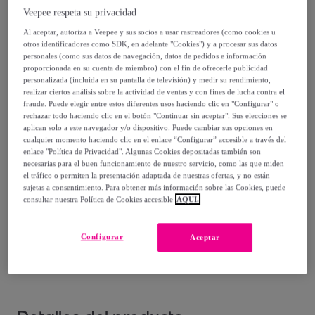
476
,
€
99
Veepee respeta su privacidad
-
64
%
Al aceptar, autoriza a Veepee y sus socios a usar rastreadores (como cookies u
otros identificadores como SDK, en adelante "Cookies") y a procesar sus datos
Vendido por
Eccox
personales (como sus datos de navegación, datos de pedidos e información
proporcionada en su cuenta de miembro) con el fin de ofrecerle publicidad
personalizada (incluida en su pantalla de televisión) y medir su rendimiento,
realizar ciertos análisis sobre la actividad de ventas y con fines de lucha contra el
fraude. Puede elegir entre estos diferentes usos haciendo clic en "Configurar" o
rechazar todo haciendo clic en el botón "Continuar sin aceptar". Sus elecciones se
Entrega
aplican solo a este navegador y/o dispositivo. Puede cambiar sus opciones en
cualquier momento haciendo clic en el enlace “Configurar” accesible a través del
enlace "Política de Privacidad". Algunas Cookies depositadas también son
Envío gratis
necesarias para el buen funcionamiento de nuestro servicio, como las que miden
el tráfico o permiten la presentación adaptada de nuestras ofertas, y no están
sujetas a consentimiento. Para obtener más información sobre las Cookies, puede
Entrega: Entre el
17/09
y el
20/09
consultar nuestra Política de Cookies accesible
AQUÍ.
¿Cómo funciona?
Configurar
Aceptar