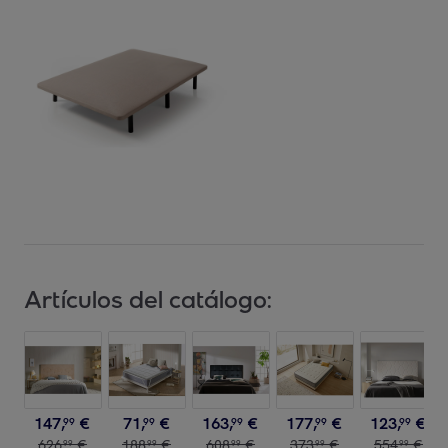
Artículos del catálogo:
147
,
€
71
,
€
163
,
€
177
,
€
123
,
€
99
99
99
99
99
626
,
€
188
,
€
608
,
€
373
,
€
554
,
€
99
99
99
99
99