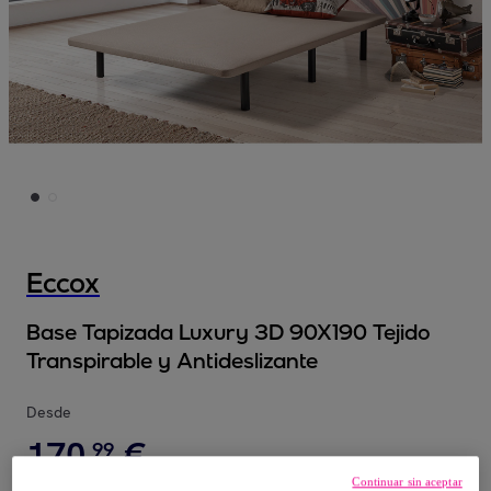
Eccox
Base Tapizada Luxury 3D 90X190 Tejido
Transpirable y Antideslizante
Desde
170
,
€
99
Continuar sin aceptar