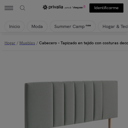
Identificarme
Inicio
Moda
Hogar & Tec
new
Summer Camp
Hogar
/
Muebles
/
Cabecero – Tapizado en tejido con costuras deco