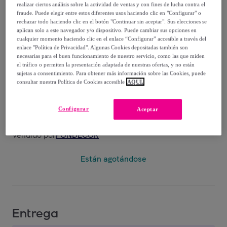
realizar ciertos análisis sobre la actividad de ventas y con fines de lucha contra el
fraude. Puede elegir entre estos diferentes usos haciendo clic en "Configurar" o
357
,
€
36
rechazar todo haciendo clic en el botón "Continuar sin aceptar". Sus elecciones se
-
64
%
aplican solo a este navegador y/o dispositivo. Puede cambiar sus opciones en
cualquier momento haciendo clic en el enlace “Configurar” accesible a través del
enlace "Política de Privacidad". Algunas Cookies depositadas también son
necesarias para el buen funcionamiento de nuestro servicio, como las que miden
el tráfico o permiten la presentación adaptada de nuestras ofertas, y no están
sujetas a consentimiento. Para obtener más información sobre las Cookies, puede
consultar nuestra Política de Cookies accesible
AQUÍ.
Marrón
Gris
Blanco
Configurar
Aceptar
Vendido por
PONDECOR
Están agotándose
Entrega