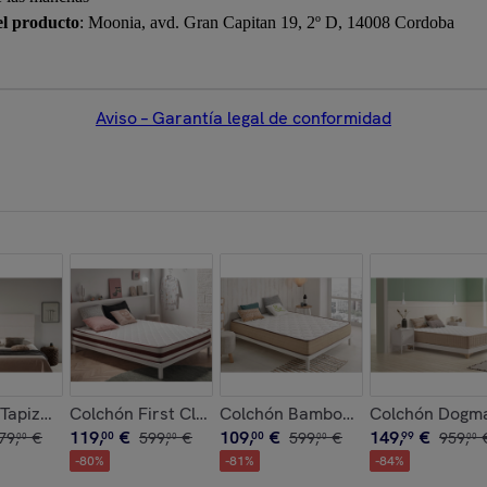
el producto
: Moonia, avd. Gran Capitan 19, 2º D, 14008 Cordoba
Aviso – Garantía legal de conformidad
cristalde Swarovski
Tapizado Genova Acualine
Colchón First Class Edition - Viscosoft - Grosor +/- 
Colchón Bamboo Eco Fresh - Visco
Colchón Dogma 
119
,
€
109
,
€
149
,
€
79
,
€
00
599
,
€
00
599
,
€
99
959
,
00
00
00
00
-
80
%
-
81
%
-
84
%