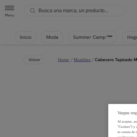
Menu
Inicio
Moda
Hoga
new
Summer Camp
Volver
Hogar
/
Muebles
/
Cabecero Tapizado M
Veepee resp
Al aceptar, a
"Cookies") y 
su cuenta de 