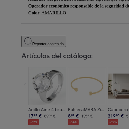
Operador económico responsable de la seguridad d
Color
: AMARILLO
Reportar contenido
Artículos del catálogo:
Anillo Aine 4 brass bañado en oro blanco 18K y 
PulseraMARA Zinc
Cabecero 
17
,
€
8
,
€
219
,
€
99
89
,
€
99
19
,
€
00
5
00
90
-
79
%
-
54
%
-
62
%