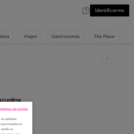
Identificarme
lleza
Viajes
Gastronomía
The Place
cualine
ontinuar sin aceptar
, en adelante
proporcionada en
y medir su