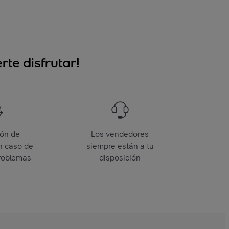
te disfrutar!
ión de
Los vendedores
n caso de
siempre están a tu
roblemas
disposición