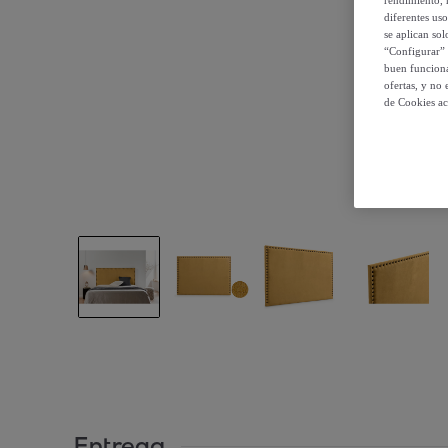
rendimiento, r
diferentes us
se aplican so
“Configurar” 
buen funciona
ofertas, y no
de Cookies ac
Entrega