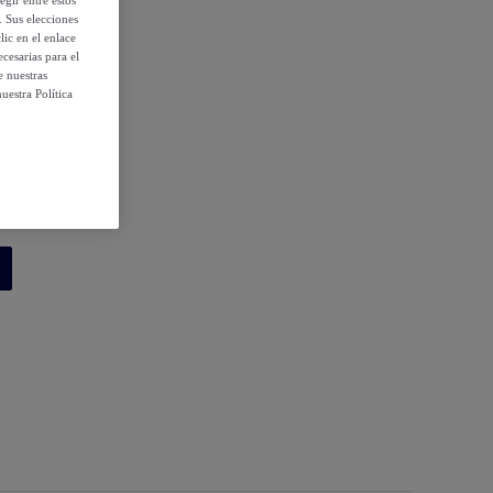
egir entre estos
. Sus elecciones
ic en el enlace
cesarias para el
e nuestras
uestra Política