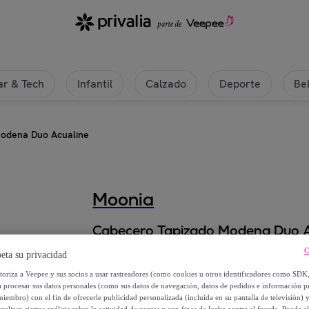
r & Tech
Infantil
Calzado
Deporte
Be
odena Duo Acualine
Moonia
Cabecero Tapizado Modena Duo A
C
eta su privacidad
Desde
utoriza a Veepee y sus socios a usar rastreadores (como cookies u otros identificadores como SDK
149
,
€
00
a procesar sus datos personales (como sus datos de navegación, datos de pedidos e información 
miembro) con el fin de ofrecerle publicidad personalizada (incluida en su pantalla de televisión) 