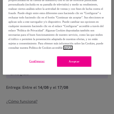
personalizada (incluida en su pantalla de televisión) y medir su rendimiento,
1523
,
€
00
realizar ciertos análisis sobre la actividad de ventas y con fines de lucha contra el
fraude. Puede elegir entre estos diferentes usos haciendo clic en "Configurar" o
-
33
%
rechazar todo haciendo clic en el botón "Continuar sin aceptar". Sus elecciones se
aplican solo a este navegador y/o dispositivo. Puede cambiar sus opciones en
Vendido por
ITAMOBY – your furniture business partner
cualquier momento haciendo clic en el enlace “Configurar” accesible a través del
enlace "Política de Privacidad". Algunas Cookies depositadas también son
necesarias para el buen funcionamiento de nuestro servicio, como las que miden
Último producto
el tráfico o permiten la presentación adaptada de nuestras ofertas, y no están
sujetas a consentimiento. Para obtener más información sobre las Cookies, puede
consultar nuestra Política de Cookies accesible
AQUÍ.
Configurar
Entrega
Aceptar
Envío gratis
Entrega: Entre el
14/08
y el
17/08
¿Cómo funciona?