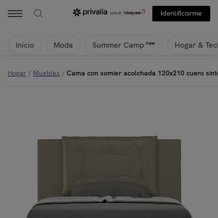
Identificarme
Inicio
Moda
Hogar & Tec
new
Summer Camp
Hogar
/
Muebles
/
Cama con somier acolchada 120x210 cuero sinté