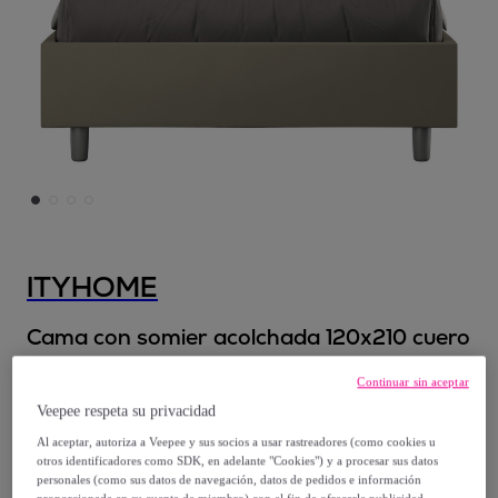
ITYHOME
Cama con somier acolchada 120x210 cuero
sintético capuchino Annalisa
Continuar sin aceptar
Modelo:
Cama con somier acolchada
Veepee respeta su privacidad
120x210 cuero sintético capuchino Annalisa
Al aceptar, autoriza a Veepee y sus socios a usar rastreadores (como cookies u
otros identificadores como SDK, en adelante "Cookies") y a procesar sus datos
1013
,
€
00
personales (como sus datos de navegación, datos de pedidos e información
proporcionada en su cuenta de miembro) con el fin de ofrecerle publicidad