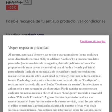
881
,
€
68
-
66
%
Posible recogida de tu antiguo producto
ver condiciones
,
Vendido por
duehome
Continuar sin aceptar
Veepee respeta su privacidad
Al aceptar, autoriza a Veepee y sus socios a usar rastreadores (como cookies u
otros identificadores como SDK, en adelante "Cookies") y a procesar sus datos
Entrega
personales (como sus datos de navegación, datos de pedidos e información
proporcionada en su cuenta de miembro) con el fin de ofrecerle publicidad
Envío gratis
personalizada (incluida en su pantalla de televisión) y medir su rendimiento,
realizar ciertos análisis sobre la actividad de ventas y con fines de lucha contra el
fraude. Puede elegir entre estos diferentes usos haciendo clic en "Configurar" o
Entrega: Entre el
16/08
y el
19/08
rechazar todo haciendo clic en el botón "Continuar sin aceptar". Sus elecciones se
aplican solo a este navegador y/o dispositivo. Puede cambiar sus opciones en
cualquier momento haciendo clic en el enlace “Configurar” accesible a través del
enlace "Política de Privacidad". Algunas Cookies depositadas también son
¿Cómo funciona?
necesarias para el buen funcionamiento de nuestro servicio, como las que miden
el tráfico o permiten la presentación adaptada de nuestras ofertas, y no están
sujetas a consentimiento. Para obtener más información sobre las Cookies, puede