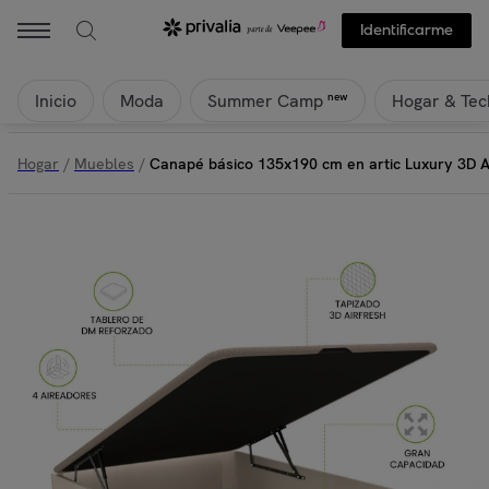
duehome - Canapé básico 135x190 cm en artic Luxury 3D Artic | Priv
Identificarme
Inicio
Moda
Hogar & Tec
new
Summer Camp
Hogar
/
Muebles
/
Canapé básico 135x190 cm en artic Luxury 3D A