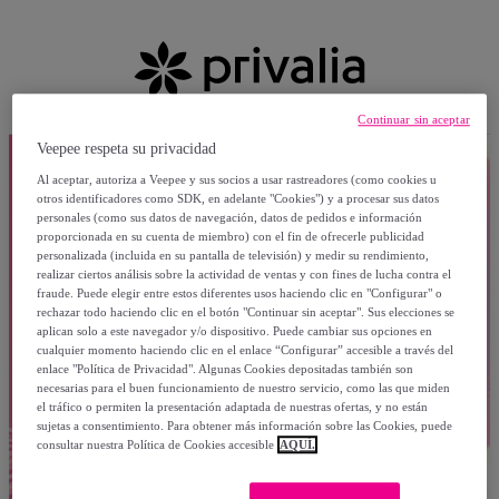
Continuar sin aceptar
Veepee respeta su privacidad
Al aceptar, autoriza a Veepee y sus socios a usar rastreadores (como cookies u
otros identificadores como SDK, en adelante "Cookies") y a procesar sus datos
personales (como sus datos de navegación, datos de pedidos e información
proporcionada en su cuenta de miembro) con el fin de ofrecerle publicidad
personalizada (incluida en su pantalla de televisión) y medir su rendimiento,
realizar ciertos análisis sobre la actividad de ventas y con fines de lucha contra el
fraude. Puede elegir entre estos diferentes usos haciendo clic en "Configurar" o
rechazar todo haciendo clic en el botón "Continuar sin aceptar". Sus elecciones se
aplican solo a este navegador y/o dispositivo. Puede cambiar sus opciones en
cualquier momento haciendo clic en el enlace “Configurar” accesible a través del
enlace "Política de Privacidad". Algunas Cookies depositadas también son
necesarias para el buen funcionamiento de nuestro servicio, como las que miden
el tráfico o permiten la presentación adaptada de nuestras ofertas, y no están
sujetas a consentimiento. Para obtener más información sobre las Cookies, puede
consultar nuestra Política de Cookies accesible
AQUÍ.