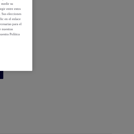
y medir su
egir entre estos
. Sus elecciones
ic en el enlace
cesarias para el
e nuestras
uestra Política