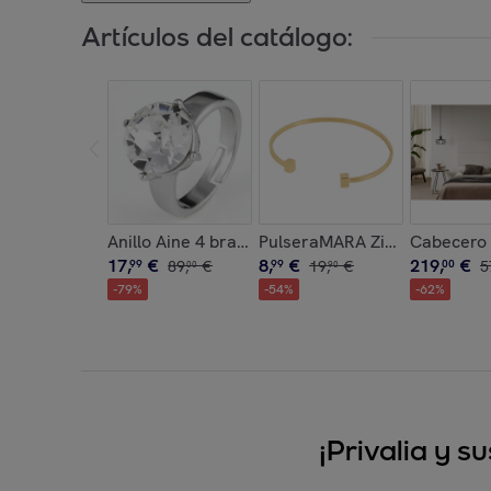
Artículos del catálogo:
Anillo Aine 4 brass bañado en oro blanco 18K y 
PulseraMARA Zinc
Cabecero 
17
,
€
8
,
€
219
,
€
99
89
,
€
99
19
,
€
00
5
00
90
-
79
%
-
54
%
-
62
%
¡Privalia y 