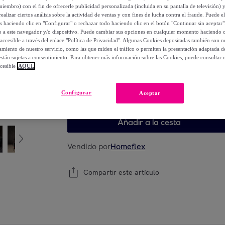
1009
,
€
miembro) con el fin de ofrecerle publicidad personalizada (incluida en su pantalla de televisión) 
00
ealizar ciertos análisis sobre la actividad de ventas y con fines de lucha contra el fraude. Puede el
-
76
%
os haciendo clic en "Configurar" o rechazar todo haciendo clic en el botón "Continuar sin aceptar"
lo a este navegador y/o dispositivo. Puede cambiar sus opciones en cualquier momento haciendo cl
accesible a través del enlace "Política de Privacidad". Algunas Cookies depositadas también son ne
miento de nuestro servicio, como las que miden el tráfico o permiten la presentación adaptada d
 están sujetas a consentimiento. Para obtener más información sobre las Cookies, puede consultar n
Elige tu modelo
cesible
AQUÍ.
Elige tu modelo
Configurar
Aceptar
Añadir a la cesta
Vendido por
Homeflex
Compartir este artículo