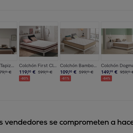
cristalde Swarovski
Tapizado Genova Acualine
Colchón First Class Edition - Viscosoft - Grosor +/- 
Colchón Bamboo Eco Fresh - Visco
Colchón Dogma 
119
,
€
109
,
€
149
,
€
79
,
€
00
599
,
€
00
599
,
€
99
959
,
00
00
00
00
-
80
%
-
81
%
-
84
%
sus vendedores se comprometen a hacer