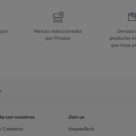
guro
Marcas seleccionadas
Devoluc
por Privalia
productos e
que haya p
n
ta con nosotros
Join us
y Contacto
VeepeeTech