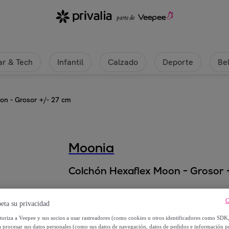
r & Tech
Infantil
Calzado
Deporte
Be
on - Grosor +/- 27 cm
Moonia
Colchón Hexaflex Moon - Grosor 
Desde
C
eta su privacidad
239
,
€
99
utoriza a Veepee y sus socios a usar rastreadores (como cookies u otros identificadores como SDK
a procesar sus datos personales (como sus datos de navegación, datos de pedidos e información 