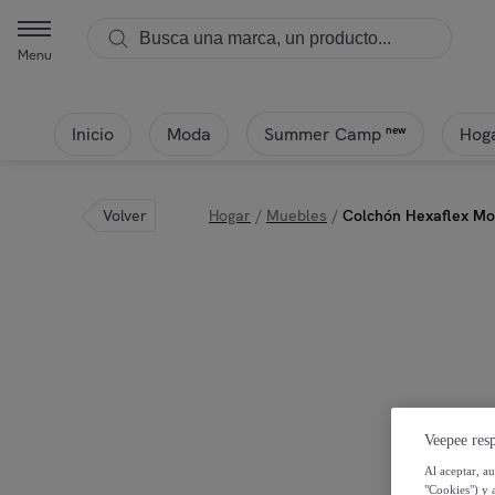
Menu
Inicio
Moda
Hoga
new
Summer Camp
Volver
Hogar
/
Muebles
/
Colchón Hexaflex Mo
Veepee resp
Al aceptar, a
"Cookies") y 