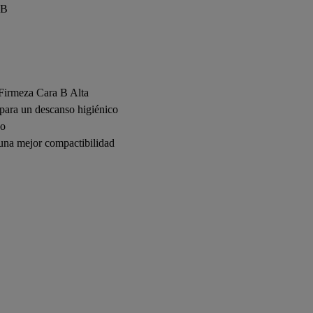
 B
Firmeza Cara B Alta
 para un descanso higiénico
co
 una mejor compactibilidad