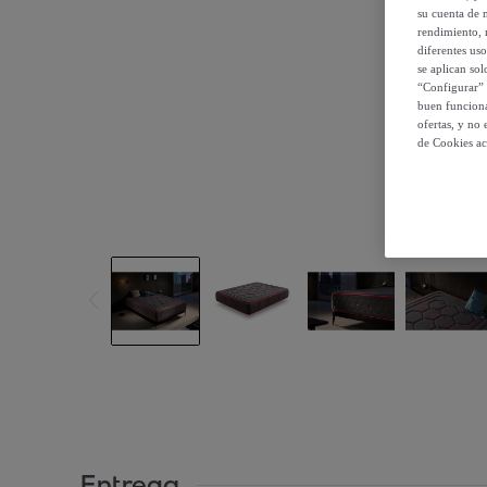
su cuenta de 
rendimiento, r
diferentes us
se aplican so
“Configurar” 
buen funciona
ofertas, y no
de Cookies ac
Entrega