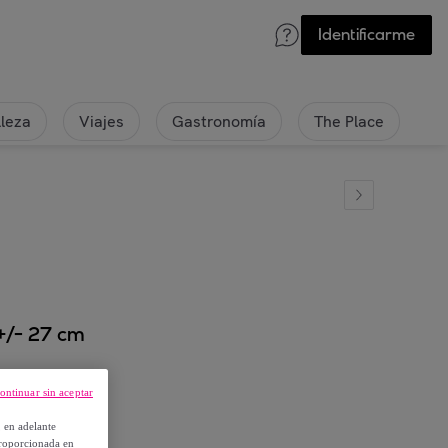
Identificarme
lleza
Viajes
Gastronomía
The Place
+/- 27 cm
ontinuar sin aceptar
, en adelante
proporcionada en