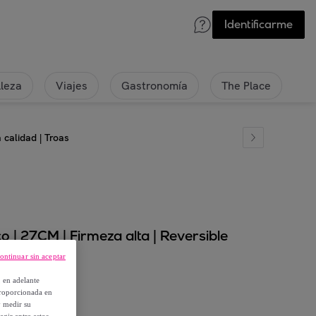
Identificarme
lleza
Viajes
Gastronomía
The Place
calidad | Troas
 | 27CM | Firmeza alta | Reversible
as
ontinuar sin aceptar
, en adelante
proporcionada en
y medir su
egir entre estos