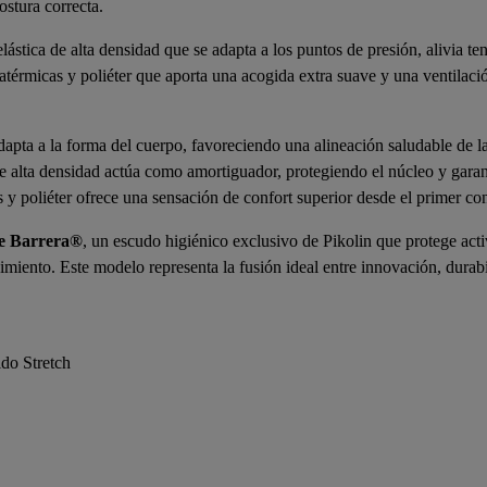
stura correcta.
ástica de alta densidad que se adapta a los puntos de presión, alivia te
atérmicas y poliéter que aporta una acogida extra suave y una ventilac
apta a la forma del cuerpo, favoreciendo una alineación saludable de l
e alta densidad actúa como amortiguador, protegiendo el núcleo y gara
y poliéter ofrece una sensación de confort superior desde el primer con
le Barrera®
, un escudo higiénico exclusivo de Pikolin que protege act
nimiento. Este modelo representa la fusión ideal entre innovación, durab
ido Stretch