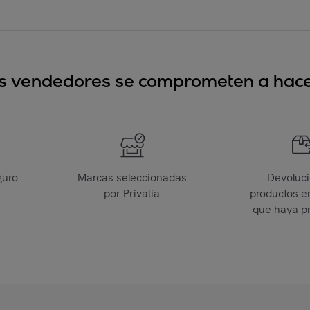
sus vendedores se comprometen a hacer
guro
Marcas seleccionadas
Devoluc
por Privalia
productos e
que haya p