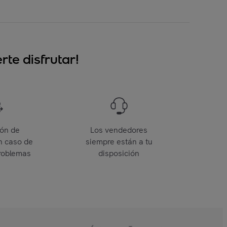
te disfrutar!
ión de
Los vendedores
n caso de
siempre están a tu
roblemas
disposición