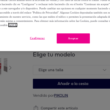
os haciendo clic en "Configurar" o rechazar todo haciendo clic en el botón "Continuar sin aceptar"
lo a este navegador y/o dispositivo. Puede cambiar sus opciones en cualquier momento haciendo cl
749
,
€
98
accesible a través del enlace "Política de Privacidad". Algunas Cookies depositadas también son ne
-
50
%
miento de nuestro servicio, como las que miden el tráfico o permiten la presentación adaptada d
 están sujetas a consentimiento. Para obtener más información sobre las Cookies, puede consultar n
cesible
AQUÍ.
Posible recogida de tu antiguo producto
ver
,
Configurar
Aceptar
Elige tu modelo
Elige una talla
Añadir a la cesta
Vendido por
PIKOLIN
Compartir este artículo