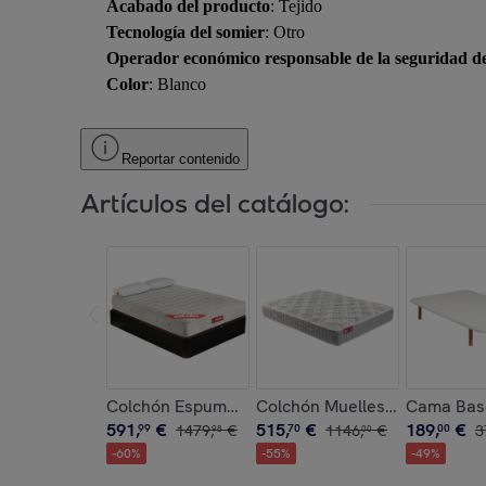
Acabado del producto
: Tejido
Tecnología del somier
: Otro
Operador económico responsable de la seguridad d
Color
: Blanco
Reportar contenido
Artículos del catálogo:
Colchón Espuma HR y Visco + Canapé + Almoha
Colchón Muelles Ensacados y 
Cama Base
591
,
€
515
,
€
189
,
€
99
1479
,
€
70
1146
,
€
00
3
98
00
-
60
%
-
55
%
-
49
%