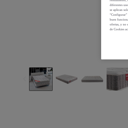
diferentes us
se aplican so
“Configurar” 
buen funciona
ofertas, y no
de Cookies ac