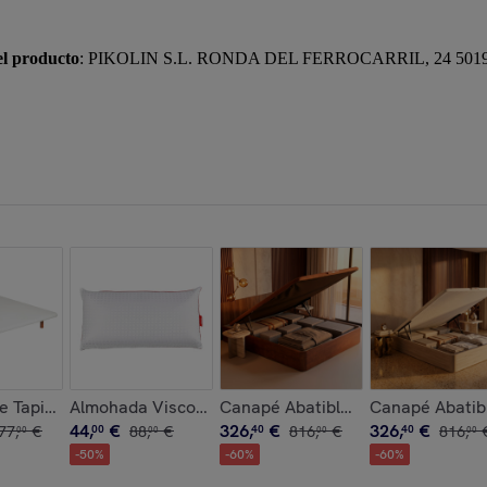
el producto
: PIKOLIN S.L. RONDA DEL FERROCARRIL, 24 50
da
Visco | 28cm de altura | Firmeza Media | AdapTech | Podium P
 Tapizada | Transpirable Tejido 3D | 25CM | Estructura refo
Almohada Viscoelástica | Firmeza Baja | Para Niños |
Canapé Abatible | 32CM | ENVIO,
Canapé Abatib
44
,
€
326
,
€
326
,
€
77
,
€
00
88
,
€
40
816
,
€
40
816
,
00
00
00
00
-
50
%
-
60
%
-
60
%