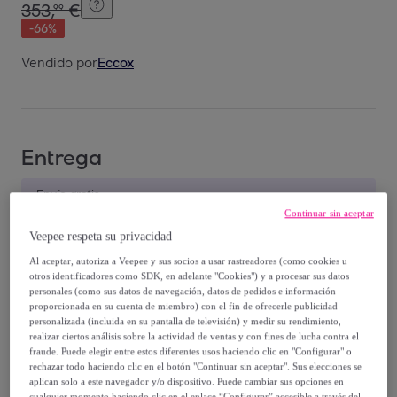
353
,
€
99
-
66
%
Vendido por
Eccox
Entrega
Envío gratis
Continuar sin aceptar
Veepee respeta su privacidad
Entrega: Entre el
02/09
y el
05/09
Al aceptar, autoriza a Veepee y sus socios a usar rastreadores (como cookies u
otros identificadores como SDK, en adelante "Cookies") y a procesar sus datos
¿Cómo funciona?
personales (como sus datos de navegación, datos de pedidos e información
proporcionada en su cuenta de miembro) con el fin de ofrecerle publicidad
personalizada (incluida en su pantalla de televisión) y medir su rendimiento,
realizar ciertos análisis sobre la actividad de ventas y con fines de lucha contra el
fraude. Puede elegir entre estos diferentes usos haciendo clic en "Configurar" o
rechazar todo haciendo clic en el botón "Continuar sin aceptar". Sus elecciones se
aplican solo a este navegador y/o dispositivo. Puede cambiar sus opciones en
cualquier momento haciendo clic en el enlace “Configurar” accesible a través del