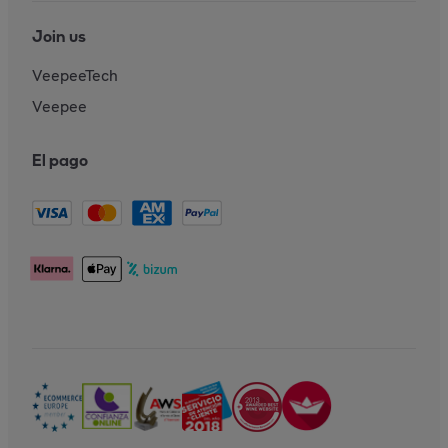
Join us
VeepeeTech
Veepee
El pago