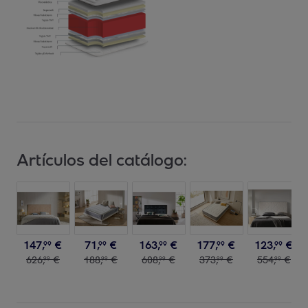
Artículos del catálogo:
147
,
€
71
,
€
163
,
€
177
,
€
123
,
€
99
99
99
99
99
626
,
€
188
,
€
608
,
€
373
,
€
554
,
€
99
99
99
99
99