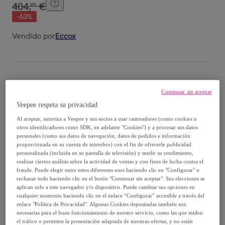
404
,
€
99
-
63
%
Vendido por
Eccox
Entrega
Continuar sin aceptar
Veepee respeta su privacidad
Envío gratis
Al aceptar, autoriza a Veepee y sus socios a usar rastreadores (como cookies u
otros identificadores como SDK, en adelante "Cookies") y a procesar sus datos
Entrega: Entre el
03/09
y el
06/09
personales (como sus datos de navegación, datos de pedidos e información
proporcionada en su cuenta de miembro) con el fin de ofrecerle publicidad
personalizada (incluida en su pantalla de televisión) y medir su rendimiento,
realizar ciertos análisis sobre la actividad de ventas y con fines de lucha contra el
¿Cómo funciona?
fraude. Puede elegir entre estos diferentes usos haciendo clic en "Configurar" o
rechazar todo haciendo clic en el botón "Continuar sin aceptar". Sus elecciones se
aplican solo a este navegador y/o dispositivo. Puede cambiar sus opciones en
cualquier momento haciendo clic en el enlace “Configurar” accesible a través del
enlace "Política de Privacidad". Algunas Cookies depositadas también son
necesarias para el buen funcionamiento de nuestro servicio, como las que miden
el tráfico o permiten la presentación adaptada de nuestras ofertas, y no están