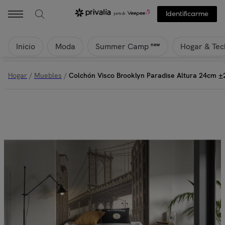
Identificarme
Inicio
Moda
Hogar & Tec
new
Summer Camp
Hogar
/
Muebles
/
Colchón Visco Brooklyn Paradise Altura 24cm ±2