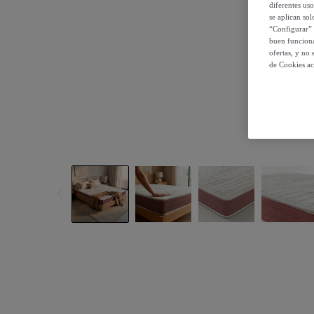
diferentes us
se aplican so
“Configurar” 
buen funciona
ofertas, y no
de Cookies ac