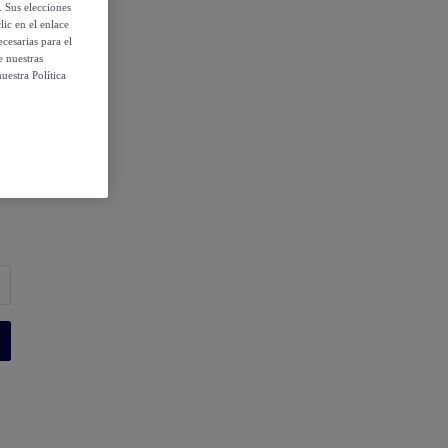
. Sus elecciones
ic en el enlace
cesarias para el
e nuestras
uestra Política
 condiciones