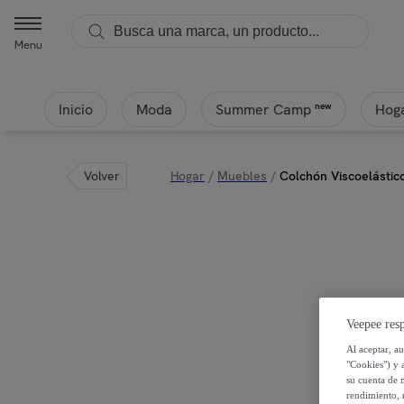
Menu
Inicio
Moda
Hoga
new
Summer Camp
Volver
Hogar
/
Muebles
/
Colchón Viscoelástico
Veepee resp
Al aceptar, a
"Cookies") y 
su cuenta de 
rendimiento, r