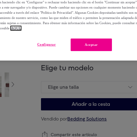
os haciendo clic en "Configurar" o rechazar todo haciendo clic en el botón "Continuar sin aceptar"
lo a este navegador y/o dispositivo. Puede cambiar sus opciones en cualquier momento haciendo cl
255
,
€
00
accesible a través del enlace "Política de Privacidad". Algunas Cookies depositadas también son ne
miento de nuestro servicio, como las que miden el tráfico o permiten la presentación adaptada d
-
65
%
 están sujetas a consentimiento. Para obtener más información sobre las Cookies, puede consultar n
cesible
AQUÍ.
Posible recogida de tu antiguo producto
ver
,
Configurar
Aceptar
Elige tu modelo
Elige una talla
Añadir a la cesta
Vendido por
Bedding Solutions
Compartir este artículo