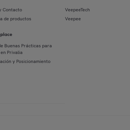
y Contacto
VeepeeTech
da de productos
Veepee
place
de Buenas Prácticas para
en Privalia
cación y Posicionamiento