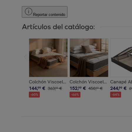
Reportar contenido
Artículos del catálogo:
Colchón Viscoelástico + Espuma HR | 25cm de alt
Colchón Viscoelástico + Espu
Canapé Ab
144
,
€
152
,
€
244
,
€
99
363
,
€
99
450
,
€
99
6
00
00
-
60
%
-
66
%
-
64
%