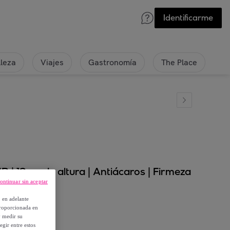
Identificarme
lleza
Viajes
Gastronomía
The Place
 | 19cm de altura | Antiácaros | Firmeza
ontinuar sin aceptar
, en adelante
proporcionada en
y medir su
egir entre estos