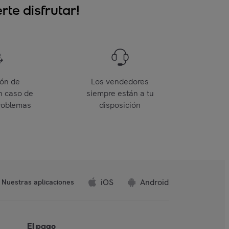
te disfrutar!
ión de
Los vendedores
n caso de
siempre están a tu
roblemas
disposición
iOS
Android
Nuestras aplicaciones
El pago