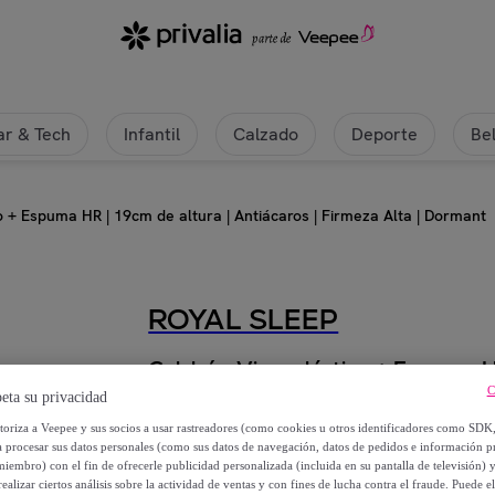
r & Tech
Infantil
Calzado
Deporte
Be
 + Espuma HR | 19cm de altura | Antiácaros | Firmeza Alta | Dormant
ROYAL SLEEP
Colchón Viscoelástico + Espuma HR
C
Alta | Dormant
eta su privacidad
utoriza a Veepee y sus socios a usar rastreadores (como cookies u otros identificadores como SDK
a procesar sus datos personales (como sus datos de navegación, datos de pedidos e información 
Desde
miembro) con el fin de ofrecerle publicidad personalizada (incluida en su pantalla de televisión) 
86
,
€
99
ealizar ciertos análisis sobre la actividad de ventas y con fines de lucha contra el fraude. Puede el