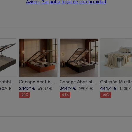
Aviso – Garantía legal de conformidad
ura | Antiácaros | Firmeza Alta | Sueño Regenerador | Ceramic
ma HR | 29cm de altura | Antiácaros | Firmeza Alta | Sueño R
atible con somier | 31CM | ENVÍO, MONTAJE Y RECOGIDA ANT
Canapé Abatible con somier | 31CM | ENVÍO, MONT
Canapé Abatible con somier | 3
Colchón Muell
244
,
€
244
,
€
441
,
€
90
,
€
99
690
,
€
99
690
,
€
99
1338
,
00
00
00
00
-
64
%
-
64
%
-
66
%