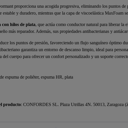
 Dormant proporciona una acogida progresiva, eliminando los puntos de 
 estable y duradero, mientras que la capa de viscoelástica MaxFoam se
h con hilos de plata
, que actúa como conductor natural para liberar la e
ueño más reparador. Además, sus propiedades antibacterianas y antiácar
uce los puntos de presión, favoreciendo un flujo sanguíneo óptimo dur
tibacteriano garantiza un entorno de descanso limpio, ideal para persona
a del cuerpo para ofrecer un confort personalizado y un soporte correct
a de espuma de poliéter, espuma HR, plata
el producto
: CONFORDES SL. Plaza Utrillas 4N. 50013, Zaragoza (Z