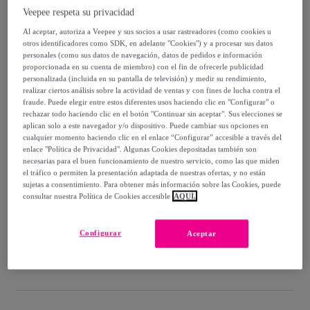
Veepee respeta su privacidad
1337
,
€
00
Al aceptar, autoriza a Veepee y sus socios a usar rastreadores (como cookies u
-
50
%
otros identificadores como SDK, en adelante "Cookies") y a procesar sus datos
personales (como sus datos de navegación, datos de pedidos e información
Vendido por
Giner & Colomer
proporcionada en su cuenta de miembro) con el fin de ofrecerle publicidad
personalizada (incluida en su pantalla de televisión) y medir su rendimiento,
realizar ciertos análisis sobre la actividad de ventas y con fines de lucha contra el
fraude. Puede elegir entre estos diferentes usos haciendo clic en "Configurar" o
rechazar todo haciendo clic en el botón "Continuar sin aceptar". Sus elecciones se
aplican solo a este navegador y/o dispositivo. Puede cambiar sus opciones en
Entrega
cualquier momento haciendo clic en el enlace “Configurar” accesible a través del
enlace "Política de Privacidad". Algunas Cookies depositadas también son
necesarias para el buen funcionamiento de nuestro servicio, como las que miden
Envío gratis
el tráfico o permiten la presentación adaptada de nuestras ofertas, y no están
sujetas a consentimiento. Para obtener más información sobre las Cookies, puede
consultar nuestra Política de Cookies accesible
AQUÍ.
Entrega: Entre el
11/09
y el
14/09
Configurar
Aceptar
¿Cómo funciona?