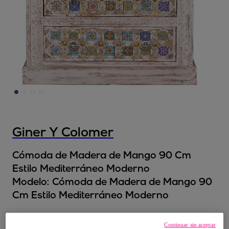
Giner Y Colomer
Cómoda de Madera de Mango 90 Cm
Estilo Mediterráneo Moderno
Modelo:
Cómoda de Madera de Mango 90
Cm Estilo Mediterráneo Moderno
665
,
€
99
Continuar sin aceptar