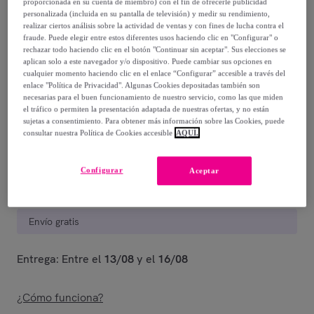
734
,
€
proporcionada en su cuenta de miembro) con el fin de ofrecerle publicidad
00
personalizada (incluida en su pantalla de televisión) y medir su rendimiento,
realizar ciertos análisis sobre la actividad de ventas y con fines de lucha contra el
fraude. Puede elegir entre estos diferentes usos haciendo clic en "Configurar" o
1398
,
€
00
rechazar todo haciendo clic en el botón "Continuar sin aceptar". Sus elecciones se
-
47
%
aplican solo a este navegador y/o dispositivo. Puede cambiar sus opciones en
cualquier momento haciendo clic en el enlace “Configurar” accesible a través del
Vendido por
ITAMOBY – your furniture business partner
enlace "Política de Privacidad". Algunas Cookies depositadas también son
necesarias para el buen funcionamiento de nuestro servicio, como las que miden
el tráfico o permiten la presentación adaptada de nuestras ofertas, y no están
Están agotándose
sujetas a consentimiento. Para obtener más información sobre las Cookies, puede
consultar nuestra Política de Cookies accesible
AQUÍ.
Configurar
Aceptar
Entrega
Envío gratis
Entrega: Entre el
13/08
y el
16/08
¿Cómo funciona?