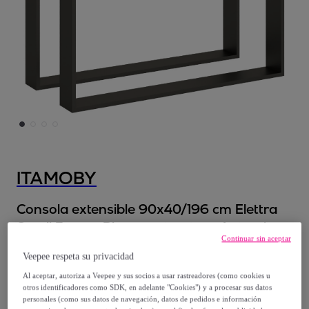
ITAMOBY
Consola extensible 90x40/196 cm Elettra
Small Fresno Blanco estructura Antracita
Continuar sin aceptar
Modelo:
Consola extensible 90x40/196 cm
Veepee respeta su privacidad
Elettra Small Fresno Blanco estructura
Al aceptar, autoriza a Veepee y sus socios a usar rastreadores (como cookies u
Antracita
otros identificadores como SDK, en adelante "Cookies") y a procesar sus datos
personales (como sus datos de navegación, datos de pedidos e información