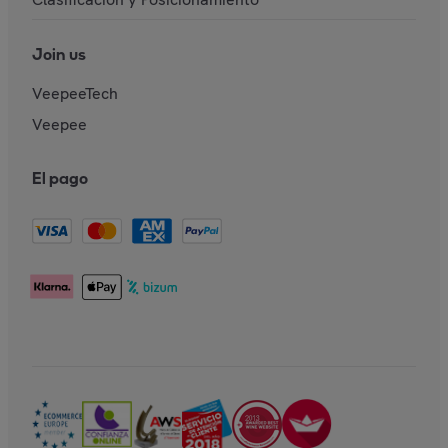
Join us
VeepeeTech
Veepee
El pago