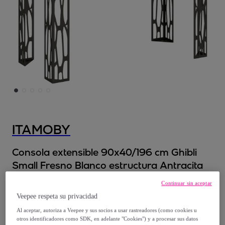
ITAMOBY
Consola extensible 90x40/196 cm Ghibli
Small Fresno Blanco estructura Antracita
Modelo:
Consola extensible 90x40/196 cm
Continuar sin aceptar
Ghibli Small Fresno Blanco estructura
Veepee respeta su privacidad
Antracita
Al aceptar, autoriza a Veepee y sus socios a usar rastreadores (como cookies u
otros identificadores como SDK, en adelante "Cookies") y a procesar sus datos