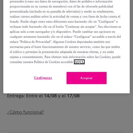
680
,
€
personales (como sus datos de navegación, datos de pedidos e información
00
proporcionada en su cuenta de miembro) con el fin de ofrecerle publicidad
personalizada (incluida en su pantalla de televisión) y medir su rendimiento,
1373
,
€
realizar ciertos análisis sobre la actividad de ventas y con fines de lucha contra el
00
fraude. Puede elegir entre estos diferentes usos haciendo clic en "Configurar" o
-
50
%
rechazar todo haciendo clic en el botón "Continuar sin aceptar". Sus elecciones se
aplican solo a este navegador y/o dispositivo. Puede cambiar sus opciones en
Vendido por
ITAMOBY – your furniture business partner
cualquier momento haciendo clic en el enlace “Configurar” accesible a través del
enlace "Política de Privacidad". Algunas Cookies depositadas también son
necesarias para el buen funcionamiento de nuestro servicio, como las que miden
el tráfico o permiten la presentación adaptada de nuestras ofertas, y no están
sujetas a consentimiento. Para obtener más información sobre las Cookies, puede
consultar nuestra Política de Cookies accesible
AQUÍ.
Entrega
Configurar
Aceptar
Envío gratis
Entrega: Entre el
14/08
y el
17/08
¿Cómo funciona?