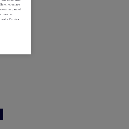
ic en el enlace
cesarias para el
e nuestras
uestra Política
 condiciones