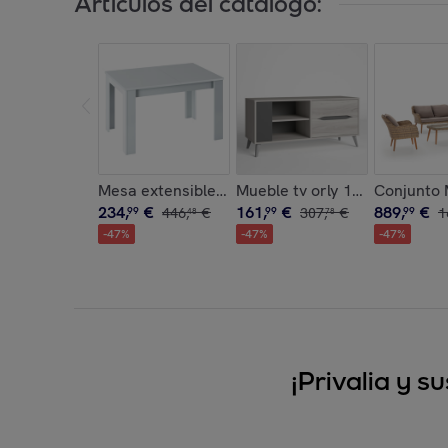
Artículos del catálogo:
Mesa extensible fany 140-190 cm blanco
Mueble tv orly 1 puerta 2 caj
Conjunto M
234
,
€
161
,
€
889
,
€
99
446
,
€
99
307
,
€
99
1
48
78
-
47
%
-
47
%
-
47
%
¡Privalia y 