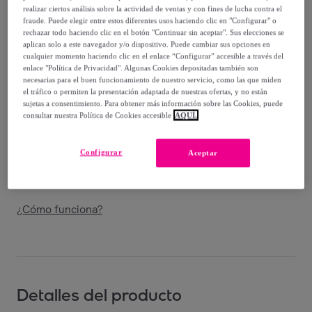
-
50
%
realizar ciertos análisis sobre la actividad de ventas y con fines de lucha contra el
fraude. Puede elegir entre estos diferentes usos haciendo clic en "Configurar" o
Vendido por
ITAMOBY – your furniture business partner
rechazar todo haciendo clic en el botón "Continuar sin aceptar". Sus elecciones se
aplican solo a este navegador y/o dispositivo. Puede cambiar sus opciones en
cualquier momento haciendo clic en el enlace “Configurar” accesible a través del
enlace "Política de Privacidad". Algunas Cookies depositadas también son
necesarias para el buen funcionamiento de nuestro servicio, como las que miden
el tráfico o permiten la presentación adaptada de nuestras ofertas, y no están
Entrega
sujetas a consentimiento. Para obtener más información sobre las Cookies, puede
consultar nuestra Política de Cookies accesible
AQUÍ.
Envío gratis
Configurar
Aceptar
Entrega: Entre el
13/08
y el
16/08
¿Cómo funciona?
Detalles del producto