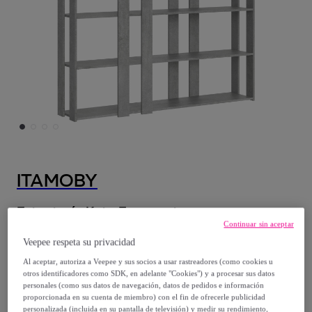
ITAMOBY
Estantería Kato E cemento
Continuar sin aceptar
Modelo:
Estantería Kato E cemento
Veepee respeta su privacidad
553
,
€
Al aceptar, autoriza a Veepee y sus socios a usar rastreadores (como cookies u
00
otros identificadores como SDK, en adelante "Cookies") y a procesar sus datos
personales (como sus datos de navegación, datos de pedidos e información
1123
,
€
proporcionada en su cuenta de miembro) con el fin de ofrecerle publicidad
00
personalizada (incluida en su pantalla de televisión) y medir su rendimiento,