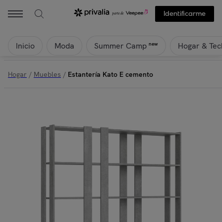
Identificarme
Inicio
Moda
Hogar & Tec
new
Summer Camp
Hogar
/
Muebles
/
Estantería Kato E cemento