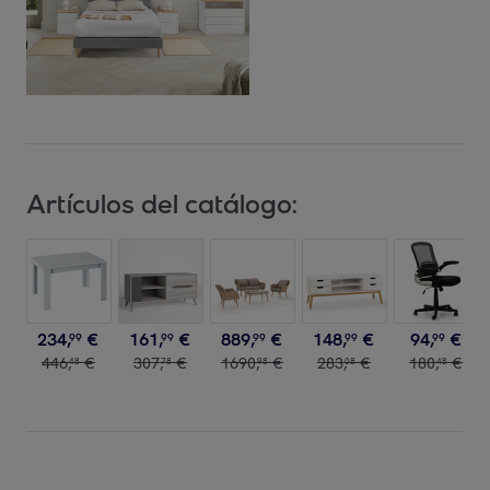
Artículos del catálogo:
234
,
€
161
,
€
889
,
€
148
,
€
94
,
€
99
99
99
99
99
446
,
€
307
,
€
1690
,
€
283
,
€
180
,
€
48
78
98
08
48