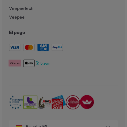
VeepeeTech
Veepee
El pago
Privalia ES