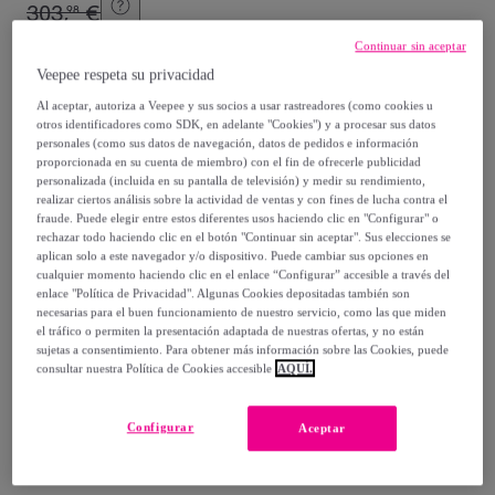
303
,
€
98
-
47
%
Continuar sin aceptar
Veepee respeta su privacidad
Posible recogida de tu antiguo producto
ver condiciones
,
Al aceptar, autoriza a Veepee y sus socios a usar rastreadores (como cookies u
otros identificadores como SDK, en adelante "Cookies") y a procesar sus datos
personales (como sus datos de navegación, datos de pedidos e información
Vendido por
VS Venta-Stock
proporcionada en su cuenta de miembro) con el fin de ofrecerle publicidad
personalizada (incluida en su pantalla de televisión) y medir su rendimiento,
realizar ciertos análisis sobre la actividad de ventas y con fines de lucha contra el
fraude. Puede elegir entre estos diferentes usos haciendo clic en "Configurar" o
rechazar todo haciendo clic en el botón "Continuar sin aceptar". Sus elecciones se
aplican solo a este navegador y/o dispositivo. Puede cambiar sus opciones en
Entrega
cualquier momento haciendo clic en el enlace “Configurar” accesible a través del
enlace "Política de Privacidad". Algunas Cookies depositadas también son
necesarias para el buen funcionamiento de nuestro servicio, como las que miden
Envío gratis
el tráfico o permiten la presentación adaptada de nuestras ofertas, y no están
sujetas a consentimiento. Para obtener más información sobre las Cookies, puede
consultar nuestra Política de Cookies accesible
AQUÍ.
Entrega: Entre el
13/08
y el
16/08
Configurar
Aceptar
¿Cómo funciona?