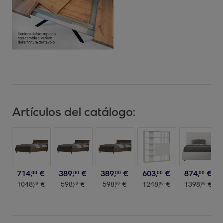
Artículos del catálogo:
714
,
€
389
,
€
389
,
€
603
,
€
874
,
€
00
00
00
00
00
1048
,
€
598
,
€
598
,
€
1248
,
€
1398
,
€
00
00
00
00
00