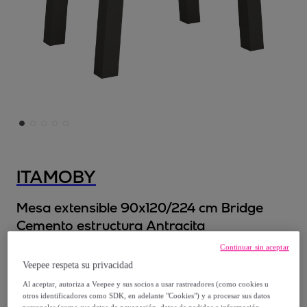
ITAMOBY
Mesa extensible 90x120/224 cm Bridge
Cemento estructura Antracita
Modelo:
Mesa extensible 90x120/224 cm
Continuar sin aceptar
Bridge Cemento estructura Antracita
Veepee respeta su privacidad
Al aceptar, autoriza a Veepee y sus socios a usar rastreadores (como cookies u
848
,
€
00
otros identificadores como SDK, en adelante "Cookies") y a procesar sus datos