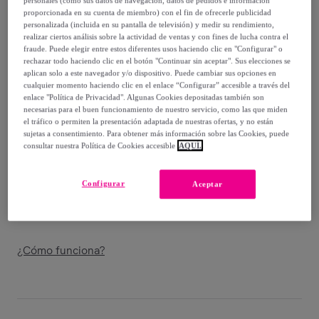
personales (como sus datos de navegación, datos de pedidos e información
proporcionada en su cuenta de miembro) con el fin de ofrecerle publicidad
1523
,
€
00
personalizada (incluida en su pantalla de televisión) y medir su rendimiento,
realizar ciertos análisis sobre la actividad de ventas y con fines de lucha contra el
-
44
%
fraude. Puede elegir entre estos diferentes usos haciendo clic en "Configurar" o
rechazar todo haciendo clic en el botón "Continuar sin aceptar". Sus elecciones se
Vendido por
ITAMOBY – your furniture business partner
aplican solo a este navegador y/o dispositivo. Puede cambiar sus opciones en
cualquier momento haciendo clic en el enlace “Configurar” accesible a través del
enlace "Política de Privacidad". Algunas Cookies depositadas también son
necesarias para el buen funcionamiento de nuestro servicio, como las que miden
el tráfico o permiten la presentación adaptada de nuestras ofertas, y no están
sujetas a consentimiento. Para obtener más información sobre las Cookies, puede
Entrega
consultar nuestra Política de Cookies accesible
AQUÍ.
Envío gratis
Configurar
Aceptar
Entrega: Entre el
16/08
y el
19/08
¿Cómo funciona?