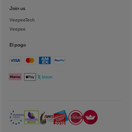
Join us
VeepeeTech
Veepee
El pago