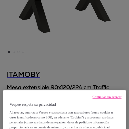
ITAMOBY
Mesa extensible 90x120/224 cm Traffic
Nogal estructura Antracita
Continuar sin aceptar
Modelo:
Mesa extensible 90x120/224 cm
Veepee respeta su privacidad
Traffic Nogal estructura Antracita
Al aceptar, autoriza a Veepee y sus socios a usar rastreadores (como cookies u
otros identificadores como SDK, en adelante "Cookies") y a procesar sus datos
personales (como sus datos de navegación, datos de pedidos e información
928
,
€
00
proporcionada en su cuenta de miembro) con el fin de ofrecerle publicidad