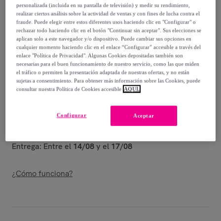
personalizada (incluida en su pantalla de televisión) y medir su rendimiento,
realizar ciertos análisis sobre la actividad de ventas y con fines de lucha contra el
1723
,
€
00
fraude. Puede elegir entre estos diferentes usos haciendo clic en "Configurar" o
-
46
%
rechazar todo haciendo clic en el botón "Continuar sin aceptar". Sus elecciones se
aplican solo a este navegador y/o dispositivo. Puede cambiar sus opciones en
Vendido por
ITAMOBY – your furniture business partner
cualquier momento haciendo clic en el enlace “Configurar” accesible a través del
enlace "Política de Privacidad". Algunas Cookies depositadas también son
necesarias para el buen funcionamiento de nuestro servicio, como las que miden
el tráfico o permiten la presentación adaptada de nuestras ofertas, y no están
sujetas a consentimiento. Para obtener más información sobre las Cookies, puede
consultar nuestra Política de Cookies accesible
AQUÍ.
Entrega
Configurar
Aceptar
Envío gratis
Entrega: Entre el
14/08
y el
17/08
¿Cómo funciona?