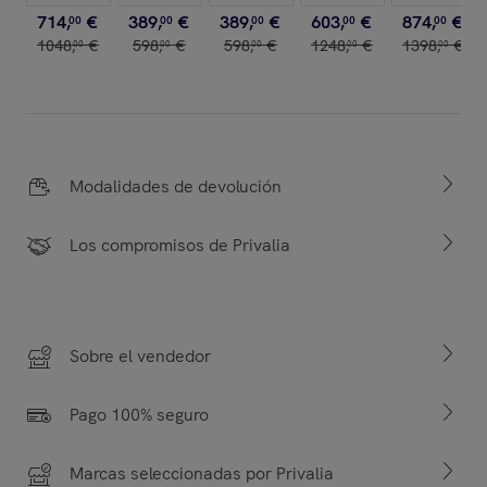
714
,
€
389
,
€
389
,
€
603
,
€
874
,
€
00
00
00
00
00
1048
,
€
598
,
€
598
,
€
1248
,
€
1398
,
€
00
00
00
00
00
Modalidades de devolución
Los compromisos de Privalia
Sobre el vendedor
Pago 100% seguro
Marcas seleccionadas por Privalia