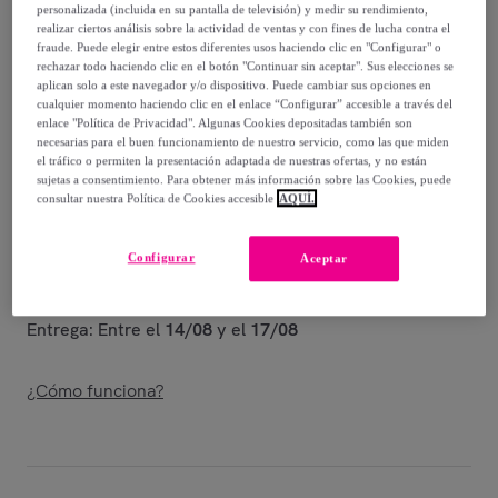
personalizada (incluida en su pantalla de televisión) y medir su rendimiento,
realizar ciertos análisis sobre la actividad de ventas y con fines de lucha contra el
1698
,
€
00
fraude. Puede elegir entre estos diferentes usos haciendo clic en "Configurar" o
-
50
%
rechazar todo haciendo clic en el botón "Continuar sin aceptar". Sus elecciones se
aplican solo a este navegador y/o dispositivo. Puede cambiar sus opciones en
Vendido por
ITAMOBY – your furniture business partner
cualquier momento haciendo clic en el enlace “Configurar” accesible a través del
enlace "Política de Privacidad". Algunas Cookies depositadas también son
necesarias para el buen funcionamiento de nuestro servicio, como las que miden
el tráfico o permiten la presentación adaptada de nuestras ofertas, y no están
sujetas a consentimiento. Para obtener más información sobre las Cookies, puede
consultar nuestra Política de Cookies accesible
AQUÍ.
Entrega
Configurar
Aceptar
Envío gratis
Entrega: Entre el
14/08
y el
17/08
¿Cómo funciona?