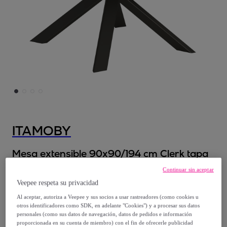
ITAMOBY
Mesa extensible 90x90/194 cm Clerk tapa
Roble Natural patas Antracita
Continuar sin aceptar
Modelo:
Mesa extensible 90x90/194 cm
Veepee respeta su privacidad
Clerk tapa Roble Natural patas Antracita
Al aceptar, autoriza a Veepee y sus socios a usar rastreadores (como cookies u
otros identificadores como SDK, en adelante "Cookies") y a procesar sus datos
personales (como sus datos de navegación, datos de pedidos e información
837
,
€
00
proporcionada en su cuenta de miembro) con el fin de ofrecerle publicidad