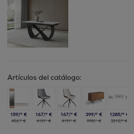
Artículos del catálogo:
159
,
€
167
,
€
167
,
€
399
,
€
1285
,
€
99
99
99
99
99
456
,
€
419
,
€
419
,
€
998
,
€
3212
,
€
75
84
84
51
95