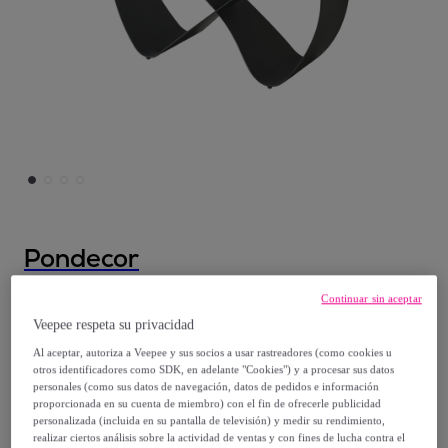
Pondecor
Mesa extensible de comedor – Porcelánico
Continuar sin aceptar
y negro
Veepee respeta su privacidad
Modelo:
Mesa extensible de comedor –
Al aceptar, autoriza a Veepee y sus socios a usar rastreadores (como cookies u
otros identificadores como SDK, en adelante "Cookies") y a procesar sus datos
Porcelánico y negro
personales (como sus datos de navegación, datos de pedidos e información
proporcionada en su cuenta de miembro) con el fin de ofrecerle publicidad
personalizada (incluida en su pantalla de televisión) y medir su rendimiento,
1099
,
€
99
realizar ciertos análisis sobre la actividad de ventas y con fines de lucha contra el