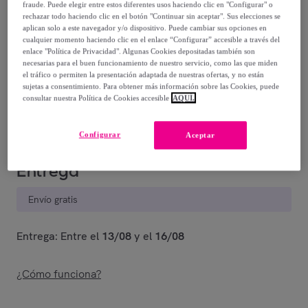
fraude. Puede elegir entre estos diferentes usos haciendo clic en "Configurar" o
rechazar todo haciendo clic en el botón "Continuar sin aceptar". Sus elecciones se
2294
,
€
50
aplican solo a este navegador y/o dispositivo. Puede cambiar sus opciones en
-
52
%
cualquier momento haciendo clic en el enlace “Configurar” accesible a través del
enlace "Política de Privacidad". Algunas Cookies depositadas también son
Vendido por
PONDECOR
necesarias para el buen funcionamiento de nuestro servicio, como las que miden
el tráfico o permiten la presentación adaptada de nuestras ofertas, y no están
sujetas a consentimiento. Para obtener más información sobre las Cookies, puede
Último producto
consultar nuestra Política de Cookies accesible
AQUÍ.
Configurar
Aceptar
Entrega
Envío gratis
Entrega: Entre el
13/08
y el
16/08
¿Cómo funciona?