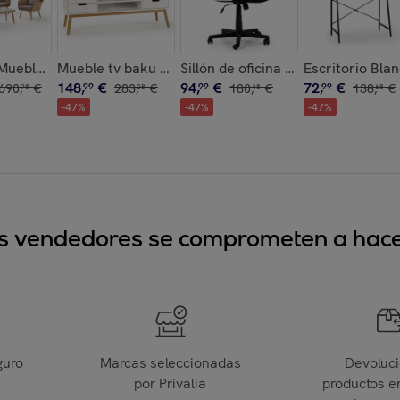
ones color shamal/gris
uebles de jardín Lila de ratán sintético, 4 Piezas
Mueble tv baku 1p2c blanco
Sillón de oficina Cosmos en color 
Escritorio Bla
148
,
€
94
,
€
72
,
€
690
,
€
99
283
,
€
99
180
,
€
99
138
,
€
98
08
48
68
-
47
%
-
47
%
-
47
%
sus vendedores se comprometen a hacer
guro
Marcas seleccionadas
Devoluc
por Privalia
productos e