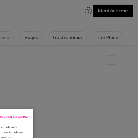
Identificarme
lleza
Viajes
Gastronomía
The Place
ontinuar sin aceptar
, en adelante
proporcionada en
y medir su