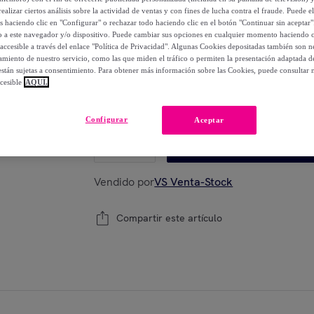
-
47
%
ealizar ciertos análisis sobre la actividad de ventas y con fines de lucha contra el fraude. Puede el
os haciendo clic en "Configurar" o rechazar todo haciendo clic en el botón "Continuar sin aceptar"
lo a este navegador y/o dispositivo. Puede cambiar sus opciones en cualquier momento haciendo cl
Posible recogida de tu antiguo producto
ver
,
accesible a través del enlace "Política de Privacidad". Algunas Cookies depositadas también son ne
miento de nuestro servicio, como las que miden el tráfico o permiten la presentación adaptada d
 están sujetas a consentimiento. Para obtener más información sobre las Cookies, puede consultar n
cesible
AQUÍ.
Modelo:
40x40x54cm
Configurar
Aceptar
1
Añadir a la cesta
Vendido por
VS Venta-Stock
Compartir este artículo