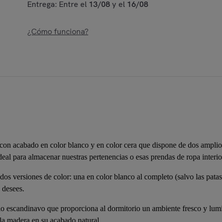
Entrega: Entre el
13/08
y el
16/08
¿Cómo funciona?
on acabado en color blanco y en color cera que dispone de dos amplios
al para almacenar nuestras pertenencias o esas prendas de ropa interi
dos versiones de color: una en color blanco al completo (salvo las patas
 desees.
lo escandinavo que proporciona al dormitorio un ambiente fresco y lu
la madera en su acabado natural.