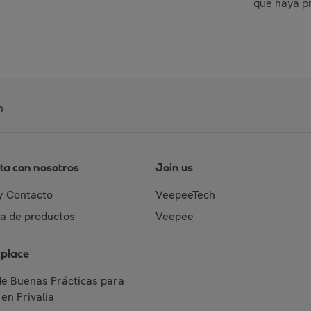
que haya p
n
ta con nosotros
Join us
y Contacto
VeepeeTech
da de productos
Veepee
place
de Buenas Prácticas para
en Privalia