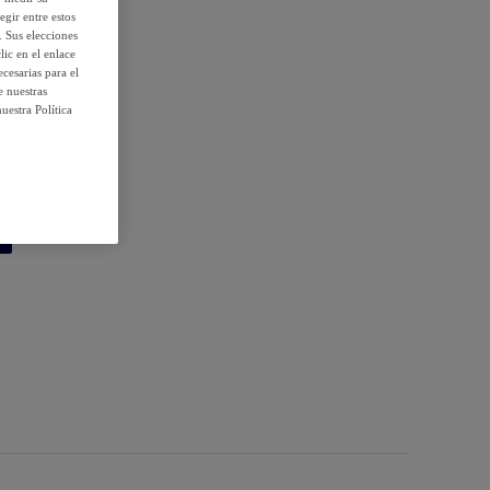
egir entre estos
. Sus elecciones
ic en el enlace
 condiciones
cesarias para el
e nuestras
uestra Política