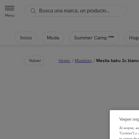
Menu
Inicio
Moda
Hoga
new
Summer Camp
Volver
Hogar
/
Muebles
/
Mesita baku 2c blan
Veepee resp
Al aceptar, a
"Cookies") y 
su cuenta de 