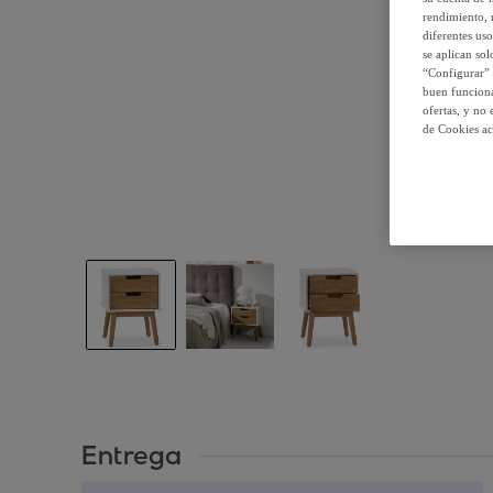
rendimiento, r
diferentes us
se aplican so
“Configurar” 
buen funciona
ofertas, y no
de Cookies ac
Entrega