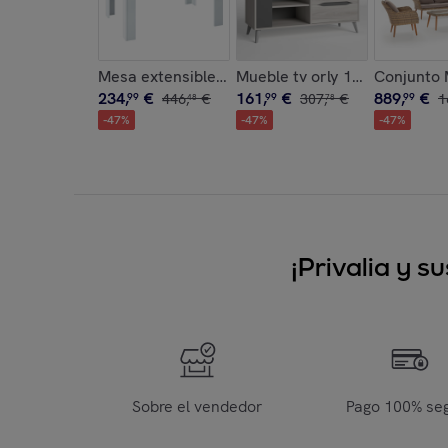
Mesa extensible fany 140-190 cm blanco
Mueble tv orly 1 puerta 2 caj
Conjunto M
234
,
€
161
,
€
889
,
€
99
446
,
€
99
307
,
€
99
1
48
78
-
47
%
-
47
%
-
47
%
¡Privalia y 
Sobre el vendedor
Pago 100% se