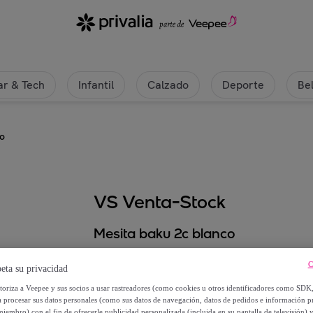
r & Tech
Infantil
Calzado
Deporte
Be
co
VS Venta-Stock
Mesita baku 2c blanco
59
,
€
C
99
eta su privacidad
utoriza a Veepee y sus socios a usar rastreadores (como cookies u otros identificadores como SDK
a procesar sus datos personales (como sus datos de navegación, datos de pedidos e información 
113
,
€
98
miembro) con el fin de ofrecerle publicidad personalizada (incluida en su pantalla de televisión) 