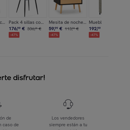
gris y negro
nca Roble/Negro 84cm
Pack 4 sillas comedor Sagi tapizadas Beige/verde/azul/gr
Mesita de noche Apolo 1 cajón Color 
Mueble baño alise 2
176
,
€
59
,
€
192
,
€
99
336
,
€
99
113
,
€
99
366
,
€
28
98
68
-
47
%
-
47
%
-
47
%
te disfrutar!
ión de
Los vendedores
n caso de
siempre están a tu