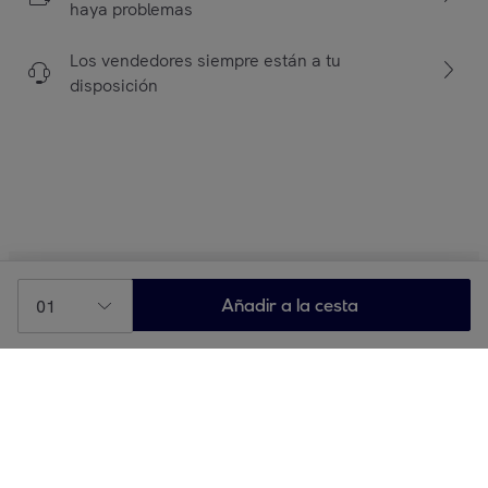
haya problemas
Los vendedores siempre están a tu
disposición
01
Añadir a la cesta
Sobre Privalia
¿Quiénes somos?
¿Qué ofrecemos en Privalia?