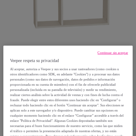
Continuar sin aceptar
Veepee respeta su privacidad
Al aceptar, autoriza a Veepee y sus socios a usar rastreadores (como cookies u
otros identificadores como SDK, en adelante "Cookies") y a procesar sus datos
Decowood
personales (como sus datos de navegación, datos de pedidos e información
proporcionada en su cuenta de miembro) con el fin de ofrecerle publicidad
personalizada (incluida en su pantalla de televisión) y medir su rendimiento,
Mueble auxiliar de madera lacada en tono
realizar ciertos análisis sobre la actividad de ventas y con fines de lucha contra el
beige con 1 separador Alto: 38 Largo: 80
fraude. Puede elegir entre estos diferentes usos haciendo clic en "Configurar" o
rechazar todo haciendo clic en el botón "Continuar sin aceptar". Sus elecciones se
Ancho: 20
aplican solo a este navegador y/o dispositivo. Puede cambiar sus opciones en
Modelo:
Mueble auxiliar de madera lacada
cualquier momento haciendo clic en el enlace “Configurar” accesible a través del
enlace "Política de Privacidad". Algunas Cookies depositadas también son
en tono beige con 1 separador Alto: 38
necesarias para el buen funcionamiento de nuestro servicio, como las que miden
Largo: 80 Ancho: 20
el tráfico o permiten la presentación adaptada de nuestras ofertas, y no están