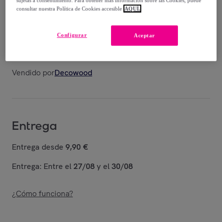
sujetas a consentimiento. Para obtener más información sobre las Cookies, puede
consultar nuestra Política de Cookies accesible
AQUÍ.
144
,
€
99
Configurar
Aceptar
219
,
€
99
-
34
%
Vendido por
Decowood
Entrega
Entrega desde
9,90 €
Entrega: Entre el
27/08
y el
30/08
¿Cómo funciona?