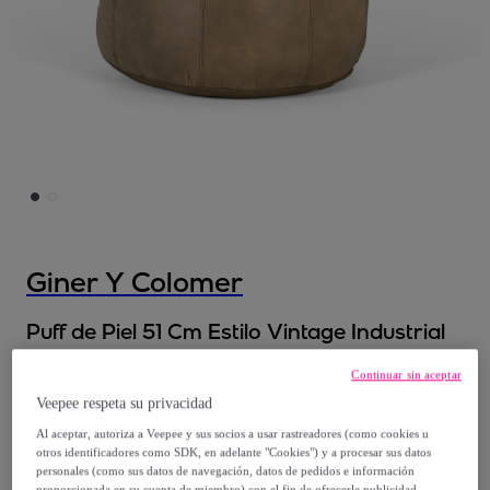
Giner Y Colomer
Puff de Piel 51 Cm Estilo Vintage Industrial
Modelo:
Puff de Piel 51 Cm Estilo Vintage
Continuar sin aceptar
Industrial
Veepee respeta su privacidad
Al aceptar, autoriza a Veepee y sus socios a usar rastreadores (como cookies u
157
,
€
49
otros identificadores como SDK, en adelante "Cookies") y a procesar sus datos
personales (como sus datos de navegación, datos de pedidos e información
proporcionada en su cuenta de miembro) con el fin de ofrecerle publicidad