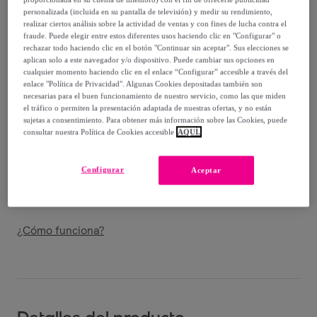
328
,
€
00
personalizada (incluida en su pantalla de televisión) y medir su rendimiento,
-
51
%
realizar ciertos análisis sobre la actividad de ventas y con fines de lucha contra el
fraude. Puede elegir entre estos diferentes usos haciendo clic en "Configurar" o
Vendido por
Giner & Colomer
rechazar todo haciendo clic en el botón "Continuar sin aceptar". Sus elecciones se
aplican solo a este navegador y/o dispositivo. Puede cambiar sus opciones en
cualquier momento haciendo clic en el enlace “Configurar” accesible a través del
enlace "Política de Privacidad". Algunas Cookies depositadas también son
necesarias para el buen funcionamiento de nuestro servicio, como las que miden
el tráfico o permiten la presentación adaptada de nuestras ofertas, y no están
Entrega
sujetas a consentimiento. Para obtener más información sobre las Cookies, puede
consultar nuestra Política de Cookies accesible
AQUÍ.
Envío gratis
Configurar
Aceptar
Entrega: Entre el
08/09
y el
11/09
¿Cómo funciona?