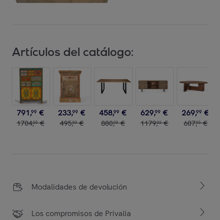
Artículos del catálogo:
791
,
€
233
,
€
458
,
€
629
,
€
269
,
€
99
99
99
99
99
1704
,
€
495
,
€
880
,
€
1179
,
€
607
,
€
00
00
00
00
00
Modalidades de devolución
Los compromisos de Privalia