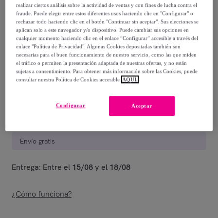
realizar ciertos análisis sobre la actividad de ventas y con fines de lucha contra el
fraude. Puede elegir entre estos diferentes usos haciendo clic en "Configurar" o
499
,
€
20
rechazar todo haciendo clic en el botón "Continuar sin aceptar". Sus elecciones se
-
59
%
aplican solo a este navegador y/o dispositivo. Puede cambiar sus opciones en
cualquier momento haciendo clic en el enlace “Configurar” accesible a través del
Vendido por
PONDECOR
enlace "Política de Privacidad". Algunas Cookies depositadas también son
necesarias para el buen funcionamiento de nuestro servicio, como las que miden
el tráfico o permiten la presentación adaptada de nuestras ofertas, y no están
Último producto
sujetas a consentimiento. Para obtener más información sobre las Cookies, puede
consultar nuestra Política de Cookies accesible
AQUÍ.
Configurar
Aceptar
Entrega
Envío gratis
Entrega: Entre el
15/08
y el
18/08
¿Cómo funciona?