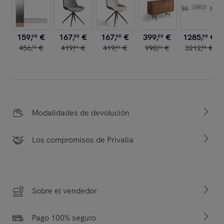
159
,
€
167
,
€
167
,
€
399
,
€
1285
,
€
99
99
99
99
99
456
,
€
419
,
€
419
,
€
998
,
€
3212
,
€
75
84
84
51
95
Modalidades de devolución
Los compromisos de Privalia
Sobre el vendedor
Pago 100% seguro