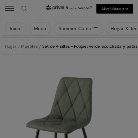
Identificarme
Inicio
Moda
Hogar & Tec
new
Summer Camp
Hogar
/
Muebles
/
Set de 4 sillas – Polipiel verde acolchada y pata