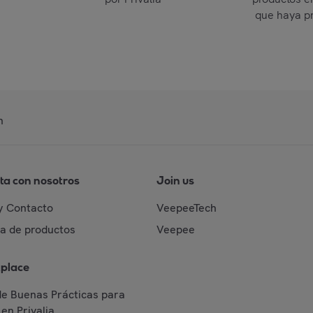
que haya p
n
ta con nosotros
Join us
y Contacto
VeepeeTech
da de productos
Veepee
place
de Buenas Prácticas para
en Privalia