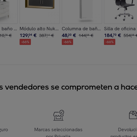
ría integrada en roble alaska 135x51 cm Sense Roble Alaska
baño de 3 cajones en blanco brillo con espejo 80 cm Feel Blan
Módulo alto Nuka 2 puertas Cambria - Grafito
Columna de baño Inspire 1 puerta 
Silla de oficina
129
,
€
48
,
€
184
,
€
10
,
€
04
387
,
€
20
144
,
€
70
554
,
78
14
58
08
-
66
%
-
66
%
-
66
%
sus vendedores se comprometen a hacer
guro
Marcas seleccionadas
Devoluc
por Privalia
productos e