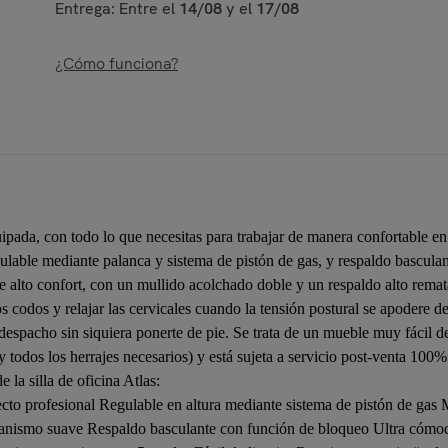
Entrega: Entre el
14/08
y el
17/08
¿Cómo funciona?
equipada, con todo lo que necesitas para trabajar de manera confortable e
 regulable mediante palanca y sistema de pistón de gas, y respaldo bascu
e alto confort, con un mullido acolchado doble y un respaldo alto rema
codos y relajar las cervicales cuando la tensión postural se apodere de 
 despacho sin siquiera ponerte de pie. Se trata de un mueble muy fácil 
y todos los herrajes necesarios) y está sujeta a servicio post-venta 100
 la silla de oficina Atlas:
aspecto profesional Regulable en altura mediante sistema de pistón de g
ecanismo suave Respaldo basculante con función de bloqueo Ultra cómo