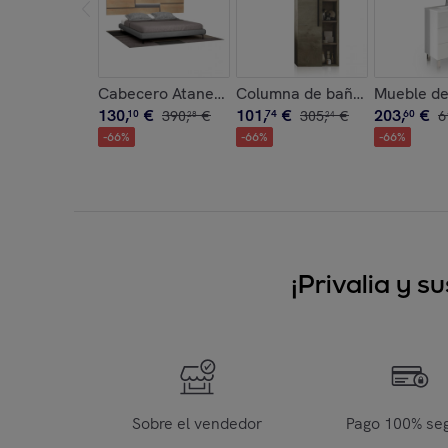
Cabecero Ataneq Pure Leds Cambria - Grafito
Columna de baño con estante
Mueble de 
130
,
€
101
,
€
203
,
€
10
390
,
€
74
305
,
€
60
6
28
24
-
66
%
-
66
%
-
66
%
¡Privalia y 
Sobre el vendedor
Pago 100% se