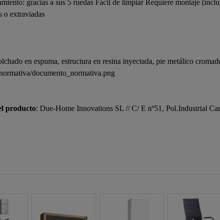
miento: gracias a sus 5 ruedas Fácil de limpiar Requiere montaje (incl
s o extraviadas
colchado en espuma, estructura en resina inyectada, pie metálico cromad
g/normativa/documento_normativa.png
el producto
: Due-Home Innovations SL // C/ E nº51, Pol.Industrial Can