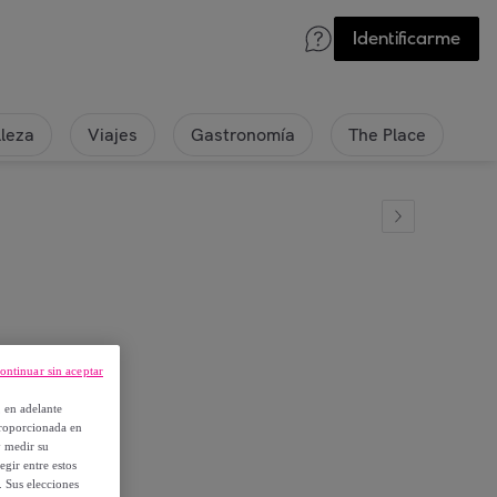
Identificarme
lleza
Viajes
Gastronomía
The Place
ontinuar sin aceptar
, en adelante
proporcionada en
y medir su
egir entre estos
. Sus elecciones