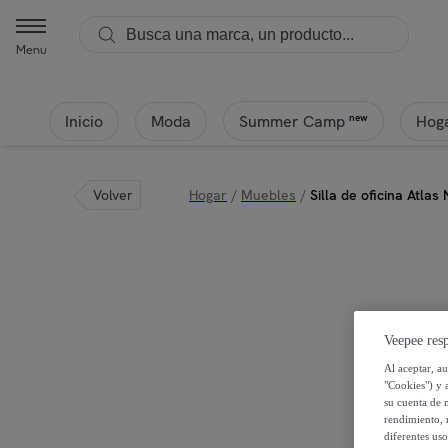
Menu
Inicio
Moda
Hoga
new
Summer Camp
Volver
Hogar
/
Muebles
/
Silla de oficina Atlas
Veepee resp
Al aceptar, a
"Cookies") y 
su cuenta de 
rendimiento, r
diferentes us