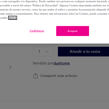
lo a este navegador y/o dispositivo. Puede cambiar sus opciones en cualquier momento haciendo cl
-
66
%
accesible a través del enlace "Política de Privacidad". Algunas Cookies depositadas también son ne
miento de nuestro servicio, como las que miden el tráfico o permiten la presentación adaptada d
 están sujetas a consentimiento. Para obtener más información sobre las Cookies, puede consultar n
Posible recogida de tu antiguo producto
ver
,
cesible
AQUÍ.
Configurar
Aceptar
Modelo:
68 cm x 114–122 cm x 64 cm
1
Añadir a la cesta
Vendido por
duehome
Compartir este artículo