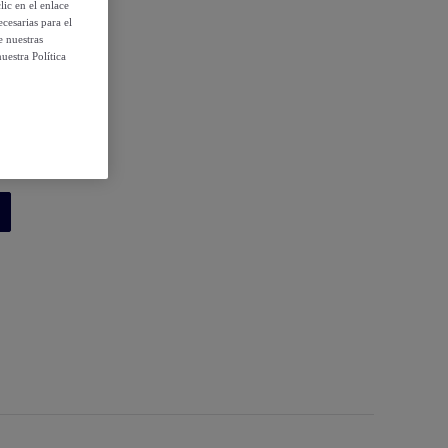
ic en el enlace
cesarias para el
e nuestras
uestra Política
 condiciones