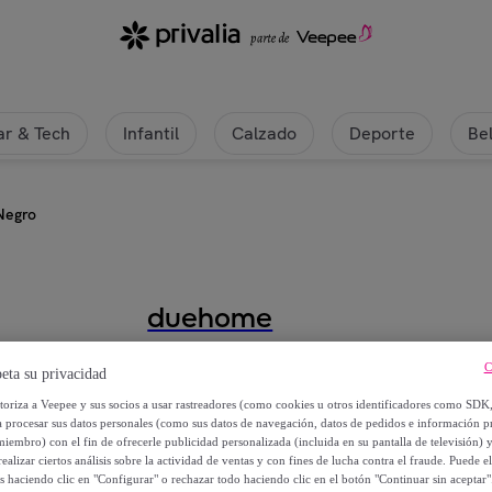
r & Tech
Infantil
Calzado
Deporte
Be
 Negro
duehome
Silla de oficina Atlas Negro
C
eta su privacidad
utoriza a Veepee y sus socios a usar rastreadores (como cookies u otros identificadores como SDK
177
,
€
34
a procesar sus datos personales (como sus datos de navegación, datos de pedidos e información 
miembro) con el fin de ofrecerle publicidad personalizada (incluida en su pantalla de televisión) 
ealizar ciertos análisis sobre la actividad de ventas y con fines de lucha contra el fraude. Puede el
532
,
€
04
os haciendo clic en "Configurar" o rechazar todo haciendo clic en el botón "Continuar sin aceptar"