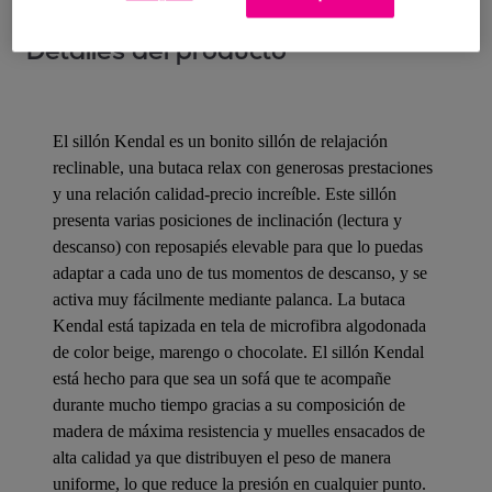
Detalles del producto
El sillón Kendal es un bonito sillón de relajación
reclinable, una butaca relax con generosas prestaciones
y una relación calidad-precio increíble. Este sillón
presenta varias posiciones de inclinación (lectura y
descanso) con reposapiés elevable para que lo puedas
adaptar a cada uno de tus momentos de descanso, y se
activa muy fácilmente mediante palanca. La butaca
Kendal está tapizada en tela de microfibra algodonada
de color beige, marengo o chocolate. El sillón Kendal
está hecho para que sea un sofá que te acompañe
durante mucho tiempo gracias a su composición de
madera de máxima resistencia y muelles ensacados de
alta calidad ya que distribuyen el peso de manera
uniforme, lo que reduce la presión en cualquier punto.