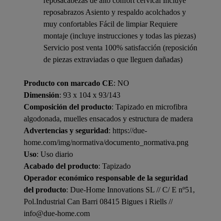
reposacabezas de alto confort cervical Incluye
reposabrazos Asiento y respaldo acolchados y
muy confortables Fácil de limpiar Requiere
montaje (incluye instrucciones y todas las piezas)
Servicio post venta 100% satisfacción (reposición
de piezas extraviadas o que lleguen dañadas)
Producto con marcado CE
: NO
Dimensión
: 93 x 104 x 93/143
Composición del producto
: Tapizado en microfibra
algodonada, muelles ensacados y estructura de madera
Advertencias y seguridad
: https://due-
home.com/img/normativa/documento_normativa.png
Uso
: Uso diario
Acabado del producto
: Tapizado
Operador económico responsable de la seguridad
del producto
: Due-Home Innovations SL // C/ E nº51,
Pol.Industrial Can Barri 08415 Bigues i Riells //
info@due-home.com