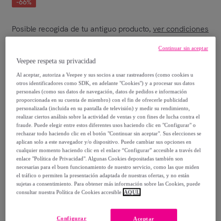
-
66
%
Posible recogida de tu antiguo producto
ver condiciones
,
Continuar sin aceptar
Vendido por
duehome
Veepee respeta su privacidad
Al aceptar, autoriza a Veepee y sus socios a usar rastreadores (como cookies u
otros identificadores como SDK, en adelante "Cookies") y a procesar sus datos
personales (como sus datos de navegación, datos de pedidos e información
proporcionada en su cuenta de miembro) con el fin de ofrecerle publicidad
Entrega
personalizada (incluida en su pantalla de televisión) y medir su rendimiento,
realizar ciertos análisis sobre la actividad de ventas y con fines de lucha contra el
fraude. Puede elegir entre estos diferentes usos haciendo clic en "Configurar" o
Envío gratis
rechazar todo haciendo clic en el botón "Continuar sin aceptar". Sus elecciones se
aplican solo a este navegador y/o dispositivo. Puede cambiar sus opciones en
cualquier momento haciendo clic en el enlace “Configurar” accesible a través del
Entrega: Entre el
14/08
y el
17/08
enlace "Política de Privacidad". Algunas Cookies depositadas también son
necesarias para el buen funcionamiento de nuestro servicio, como las que miden
el tráfico o permiten la presentación adaptada de nuestras ofertas, y no están
¿Cómo funciona?
sujetas a consentimiento. Para obtener más información sobre las Cookies, puede
consultar nuestra Política de Cookies accesible
AQUÍ.
Configurar
Aceptar