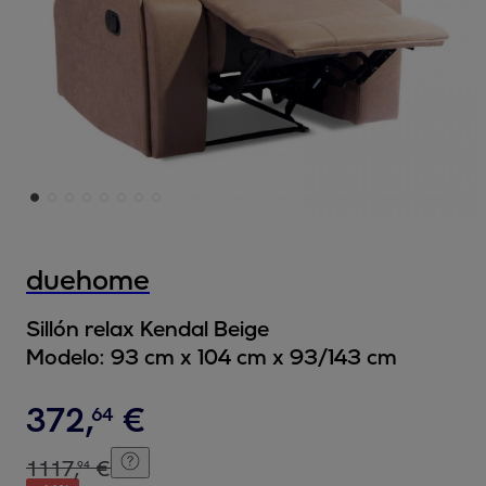
duehome
Sillón relax Kendal Beige
Modelo:
93 cm x 104 cm x 93/143 cm
372
,
€
64
1117
,
€
94