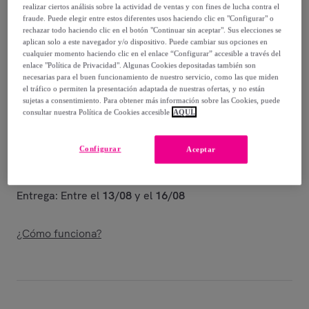
-
76
%
realizar ciertos análisis sobre la actividad de ventas y con fines de lucha contra el
fraude. Puede elegir entre estos diferentes usos haciendo clic en "Configurar" o
Vendido por
POSTQUAM HOME
rechazar todo haciendo clic en el botón "Continuar sin aceptar". Sus elecciones se
aplican solo a este navegador y/o dispositivo. Puede cambiar sus opciones en
cualquier momento haciendo clic en el enlace “Configurar” accesible a través del
enlace "Política de Privacidad". Algunas Cookies depositadas también son
necesarias para el buen funcionamiento de nuestro servicio, como las que miden
el tráfico o permiten la presentación adaptada de nuestras ofertas, y no están
Entrega
sujetas a consentimiento. Para obtener más información sobre las Cookies, puede
consultar nuestra Política de Cookies accesible
AQUÍ.
Entrega desde
5,99 €
Configurar
Aceptar
Gratis desde 180 € de compra
Entrega: Entre el
13/08
y el
16/08
¿Cómo funciona?