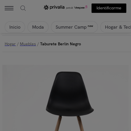
Identificarme
Inicio
Moda
Hogar & Tec
new
Summer Camp
Hogar
/
Muebles
/
Taburete Berlin Negro