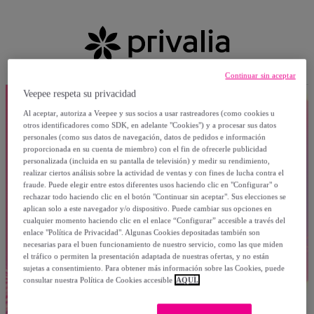
Continuar sin aceptar
Veepee respeta su privacidad
Al aceptar, autoriza a Veepee y sus socios a usar rastreadores (como cookies u
otros identificadores como SDK, en adelante "Cookies") y a procesar sus datos
personales (como sus datos de navegación, datos de pedidos e información
proporcionada en su cuenta de miembro) con el fin de ofrecerle publicidad
personalizada (incluida en su pantalla de televisión) y medir su rendimiento,
realizar ciertos análisis sobre la actividad de ventas y con fines de lucha contra el
fraude. Puede elegir entre estos diferentes usos haciendo clic en "Configurar" o
rechazar todo haciendo clic en el botón "Continuar sin aceptar". Sus elecciones se
aplican solo a este navegador y/o dispositivo. Puede cambiar sus opciones en
cualquier momento haciendo clic en el enlace “Configurar” accesible a través del
enlace "Política de Privacidad". Algunas Cookies depositadas también son
necesarias para el buen funcionamiento de nuestro servicio, como las que miden
el tráfico o permiten la presentación adaptada de nuestras ofertas, y no están
sujetas a consentimiento. Para obtener más información sobre las Cookies, puede
consultar nuestra Política de Cookies accesible
AQUÍ.