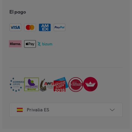
El pago
Privalia ES