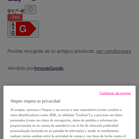
91
,
€
42
-
74
%
Posible recogida de tu antiguo producto
ver condiciones
,
Vendido por
InnovaGoods
Continuar sin aceptar
Entrega
Veepee respeta su privacidad
Al aceptar, autoriza a Veepee y sus socios a usar rastreadores (como cookies u
Envío gratis
otros identificadores como SDK, en adelante "Cookies") y a procesar sus datos
personales (como sus datos de navegación, datos de pedidos e información
proporcionada en su cuenta de miembro) con el fin de ofrecerle publicidad
Entrega: Entre el
16/08
y el
19/08
personalizada (incluida en su pantalla de televisión) y medir su rendimiento,
realizar ciertos análisis sobre la actividad de ventas y con fines de lucha contra el