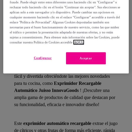
fraude. Puede elegir entre estos diferentes usos haciendo clic en "Configurar" o
rechazar todo haciendo clic en el botón "Continuar sin aceptar". Sus elecciones se
¿Cómo funciona?
aplican solo a este navegador y/o dispositivo. Puede cambiar sus opciones en
cualquier momento haciendo clic en el enlace “Configurar” accesible a través del
enlace "Política de Privacidad". Algunas Cookies depositadas también son
necesarias para el buen funcionamiento de nuestro servicio, como las que miden
el tráfico o permiten la presentación adaptada de nuestras ofertas, y no están
sujetas a consentimiento. Para obtener más información sobre las Cookies, puede
consultar nuestra Política de Cookies accesible
AQUÍ.
Detalles del producto
Configurar
Aceptar
¡
InnovaGoods
viene en tu ayuda para cocinar de forma
fácil y divertida ofreciéndote las mejores novedades
para tu cocina, como
Exprimidor Recargable
Automático Juisso InnovaGoods
! ¡Descubre una
amplia gama de productos de calidad que destacan por
su funcionalidad, eficacia e innovador diseño!
Este
exprimidor automático recargable
extrae el jugo
de cítricos y otras frutas de forma más eficiente, rápida