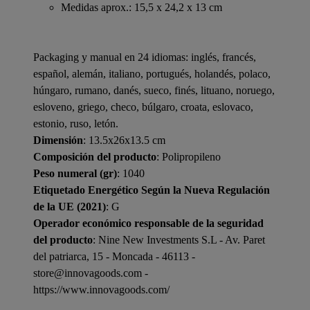
Medidas aprox.: 15,5 x 24,2 x 13 cm
Packaging y manual en 24 idiomas: inglés, francés,
español, alemán, italiano, portugués, holandés, polaco,
húngaro, rumano, danés, sueco, finés, lituano, noruego,
esloveno, griego, checo, búlgaro, croata, eslovaco,
estonio, ruso, letón.
Dimensión
: 13.5x26x13.5 cm
Composición del producto
: Polipropileno
Peso numeral (gr)
: 1040
Etiquetado Energético Según la Nueva Regulación
de la UE (2021)
: G
Operador económico responsable de la seguridad
del producto
: Nine New Investments S.L - Av. Paret
del patriarca, 15 - Moncada - 46113 -
store@innovagoods.com -
https://www.innovagoods.com/