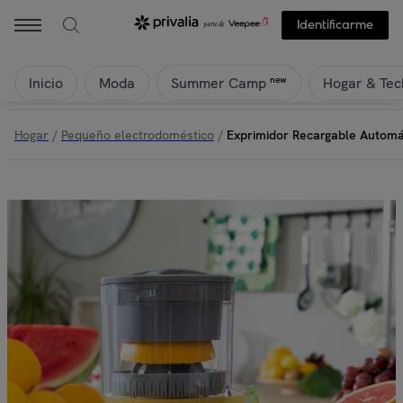
Identificarme
Inicio
Moda
Hogar & Tec
new
Summer Camp
Hogar
/
Pequeño electrodoméstico
/
Exprimidor Recargable Automá