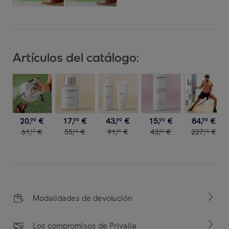
Artículos del catálogo:
20
,
€
17
,
€
43
,
€
15
,
€
84
,
€
99
99
99
99
99
61
,
€
55
,
€
91
,
€
43
,
€
227
,
€
17
12
40
02
42
Modalidades de devolución
Los compromisos de Privalia