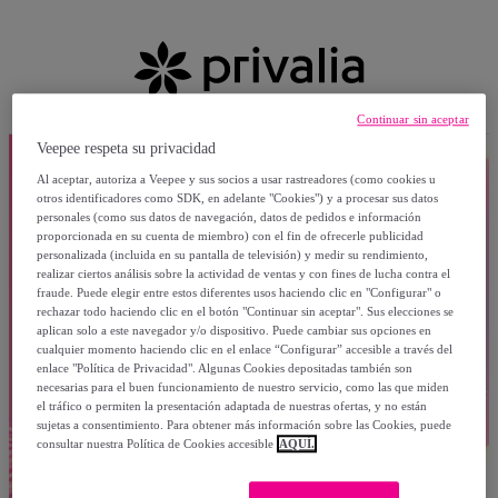
Continuar sin aceptar
Veepee respeta su privacidad
Al aceptar, autoriza a Veepee y sus socios a usar rastreadores (como cookies u
otros identificadores como SDK, en adelante "Cookies") y a procesar sus datos
personales (como sus datos de navegación, datos de pedidos e información
proporcionada en su cuenta de miembro) con el fin de ofrecerle publicidad
personalizada (incluida en su pantalla de televisión) y medir su rendimiento,
realizar ciertos análisis sobre la actividad de ventas y con fines de lucha contra el
fraude. Puede elegir entre estos diferentes usos haciendo clic en "Configurar" o
rechazar todo haciendo clic en el botón "Continuar sin aceptar". Sus elecciones se
aplican solo a este navegador y/o dispositivo. Puede cambiar sus opciones en
cualquier momento haciendo clic en el enlace “Configurar” accesible a través del
enlace "Política de Privacidad". Algunas Cookies depositadas también son
necesarias para el buen funcionamiento de nuestro servicio, como las que miden
el tráfico o permiten la presentación adaptada de nuestras ofertas, y no están
sujetas a consentimiento. Para obtener más información sobre las Cookies, puede
consultar nuestra Política de Cookies accesible
AQUÍ.