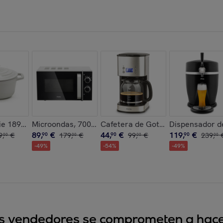
nchas 950 W, 7 Funciones.
rola de hierro fundido, 25cm, capacidad 4,7L, beige, compatibl
e 1890 IENA22, Cacerola redonda de hierro fundido, 22 cm, 3,3L
Microondas, 700 W, 20 Litros, 6 Configuraciones.
Cafetera de Goteo Programable, 10
Dispensador de
89
,
€
44
,
€
119
,
€
9
,
€
90
179
,
€
90
99
,
€
90
239
,
00
00
00
00
-
49
%
-
54
%
-
49
%
sus vendedores se comprometen a hacer