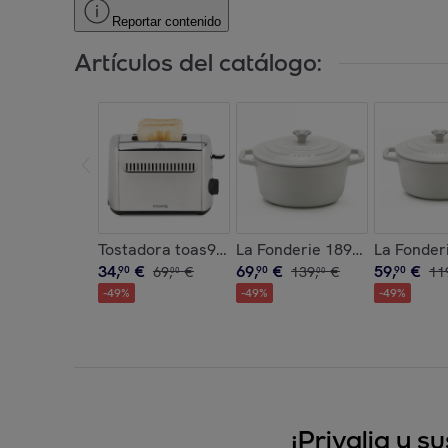
Reportar contenido
Artículos del catálogo:
Tostadora toas9 H.Koenig 2 Ranuras Largas Y A
La Fonderie 1890 IENA25, Cace
La Fonderi
34
,
€
69
,
€
59
,
€
90
69
,
€
90
139
,
€
90
11
00
00
-
49
%
-
49
%
-
49
%
¡Privalia y 