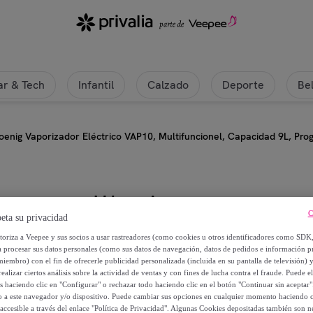
r & Tech
Infantil
Calzado
Deporte
Be
oenig Vaporizador Eléctrico VAP10, Multifuncionel, Capacidad 9L, P
H.koenig
C
eta su privacidad
H.Koenig Vaporizador Eléctrico VA
utoriza a Veepee y sus socios a usar rastreadores (como cookies u otros identificadores como SDK
Programable, Compacto, Profesi
a procesar sus datos personales (como sus datos de navegación, datos de pedidos e información 
miembro) con el fin de ofrecerle publicidad personalizada (incluida en su pantalla de televisión) 
Para Huevos, Legumbres, Arroz, 
ealizar ciertos análisis sobre la actividad de ventas y con fines de lucha contra el fraude. Puede el
os haciendo clic en "Configurar" o rechazar todo haciendo clic en el botón "Continuar sin aceptar"
lo a este navegador y/o dispositivo. Puede cambiar sus opciones en cualquier momento haciendo cl
39
,
€
90
accesible a través del enlace "Política de Privacidad". Algunas Cookies depositadas también son ne