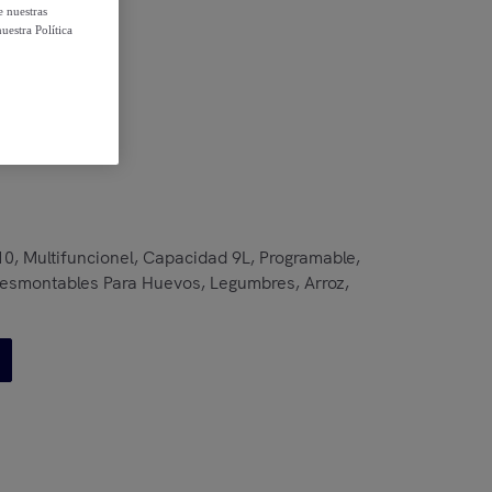
e nuestras
uestra Política
 condiciones
10, Multifuncionel, Capacidad 9L, Programable,
esmontables Para Huevos, Legumbres, Arroz,