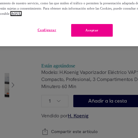
miento de nuestro servicio, como las que miden el tráfico o permiten la presentación adaptada d
 están sujetas a consentimiento. Para obtener más información sobre las Cookies, puede consultar n
79
,
€
00
cesible
AQUÍ.
-
49
%
Configurar
Aceptar
Posible recogida de tu antiguo producto
ver
,
Están agotándose
Modelo:
H.Koenig Vaporizador Eléctrico VAP
Compacto, Profesional, 3 Compartimentos D
Minutero 60 Min
1
Añadir a la cesta
Vendido por
H. Koenig
Compartir este artículo