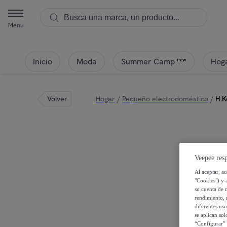
Menu
Inicio
Moda
Hoga
new
Summer Camp
Volver
Hogar
/
Pequeño electrodoméstico
/
H.K
Veepee resp
Al aceptar, a
"Cookies") y 
su cuenta de 
rendimiento, r
diferentes us
se aplican so
“Configurar” 