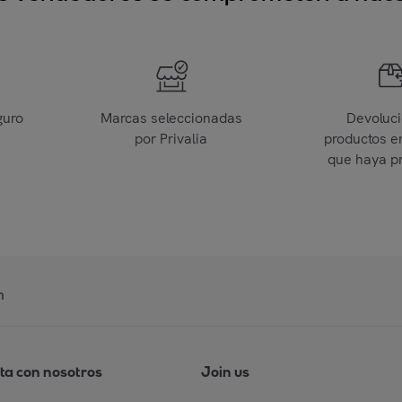
guro
Marcas seleccionadas
Devoluc
por Privalia
productos e
que haya p
n
ta con nosotros
Join us