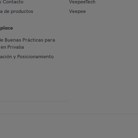
y Contacto
VeepeeTech
da de productos
Veepee
place
de Buenas Prácticas para
en Privalia
cación y Posicionamiento