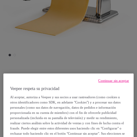
DAM
Continuar sin aceptar
Veepee respeta su privacidad
Maquina manual de pasta para hacer
Al aceptar, autoriza a Veepee y sus socios a usar rastreadores (como cookies u
lasaña, spaghetti y fettuccine.
otros identificadores como SDK, en adelante "Cookies") y a procesar sus datos
Modelo:
Maquina manual de pasta para
personales (como sus datos de navegación, datos de pedidos e información
proporcionada en su cuenta de miembro) con el fin de ofrecerle publicidad
hacer lasaña, spaghetti y fettuccine.
personalizada (incluida en su pantalla de televisión) y medir su rendimiento,
realizar ciertos análisis sobre la actividad de ventas y con fines de lucha contra el
fraude. Puede elegir entre estos diferentes usos haciendo clic en "Configurar" o
42
,
€
99
rechazar todo haciendo clic en el botón "Continuar sin aceptar". Sus elecciones se