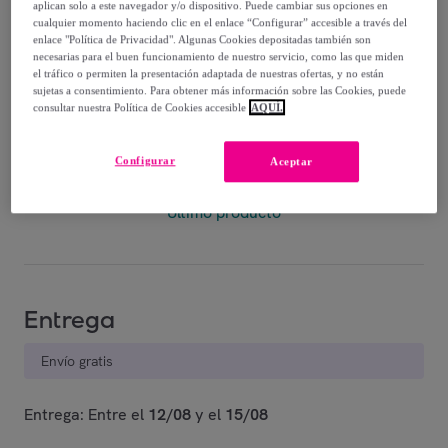
aplican solo a este navegador y/o dispositivo. Puede cambiar sus opciones en
cualquier momento haciendo clic en el enlace “Configurar” accesible a través del
79
,
€
99
enlace "Política de Privacidad". Algunas Cookies depositadas también son
-
46
%
necesarias para el buen funcionamiento de nuestro servicio, como las que miden
el tráfico o permiten la presentación adaptada de nuestras ofertas, y no están
sujetas a consentimiento. Para obtener más información sobre las Cookies, puede
Posible recogida de tu antiguo producto
ver condiciones
consultar nuestra Política de Cookies accesible
AQUÍ.
,
Configurar
Vendido por
EMPRENDIMIENTOS URBANOS
Aceptar
Último producto
Entrega
Envío gratis
Entrega: Entre el
12/08
y el
15/08