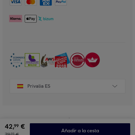
Privalia ES
42
,
€
99
Añadir a la cesta
79
,
€
99