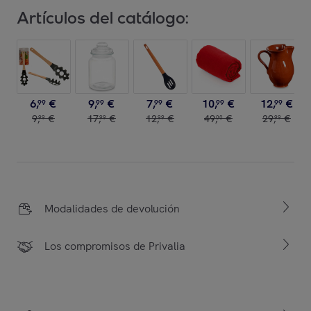
Artículos del catálogo:
6
,
€
9
,
€
7
,
€
10
,
€
12
,
€
99
99
99
99
99
9
,
€
17
,
€
12
,
€
49
,
€
29
,
€
99
99
99
00
99
Modalidades de devolución
Los compromisos de Privalia